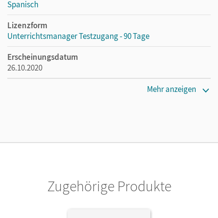
Spanisch
Lizenzform
Unterrichtsmanager Testzugang - 90 Tage
Erscheinungsdatum
26.10.2020
Lizenztext
Mehr anzeigen
Kostenloser Zugang für Lehrpersonen, um den
Unterrichtsmanager 90 Tage lang zu testen.
Verlag
Cornelsen Verlag
Zugehörige Produkte