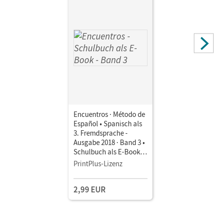
Encuentros · Método de
Español • Spanisch als
3. Fremdsprache -
Ausgabe 2018 · Band 3 •
Schulbuch als E-Book
Mit Medien
PrintPlus-Lizenz
2,99 EUR