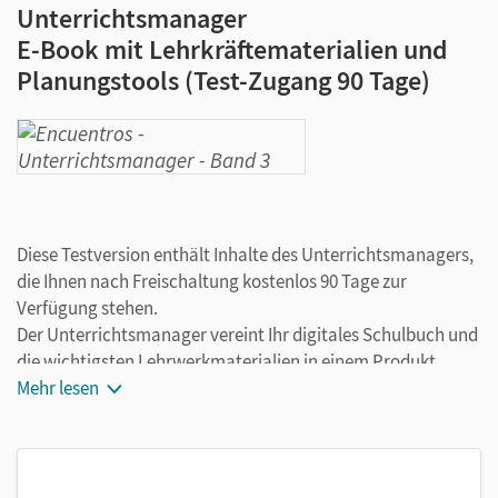
Unterrichtsmanager
E-Book mit Lehrkräftematerialien und
Planungstools (Test-Zugang 90 Tage)
Diese Testversion enthält Inhalte des Unterrichtsmanagers,
die Ihnen nach Freischaltung kostenlos 90 Tage zur
Verfügung stehen.
Der Unterrichtsmanager vereint Ihr digitales Schulbuch und
die wichtigsten Lehrwerkmaterialien in einem Produkt.
Ergänzt um hilfreiche Planungstools, vereinfacht er Ihre
Mehr lesen
Unterrichtsvorbereitung enorm.