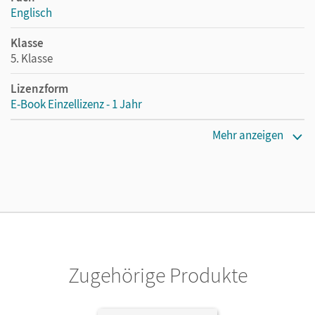
Englisch
Klasse
5. Klasse
Lizenzform
E-Book Einzellizenz - 1 Jahr
Erscheinungsdatum
Mehr anzeigen
08.11.2012
Lizenztext
Die geeignete Lizenz für Lehrkräfte, Schulen oder
Privatpersonen, die nur mit dem E-Book arbeiten.
Verlag
Cornelsen Verlag
Zugehörige Produkte
Herausgeber/-in
Schwarz, Hellmut