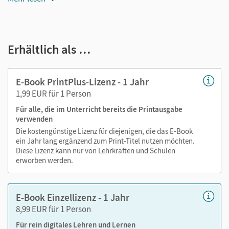
Jederzeit unkompliziert verfügbar
Viele digitale Funktionen unterstützen das Lehren und
Erhältlich als …
Lernen:
Notizen erstellen
E-Book PrintPlus-Lizenz - 1 Jahr
Markierungen setzen
1,99 EUR für 1 Person
Text ergänzen
Für alle, die im Unterricht bereits die Printausgabe
Lesezeichen hinzufügen
verwenden
Suchen im Text
Die kostengünstige Lizenz für diejenigen, die das E-Book
Zoomen
ein Jahr lang ergänzend zum Print-Titel nutzen möchten.
Diese Lizenz kann nur von Lehrkräften und Schulen
erworben werden.
E-Book Einzellizenz - 1 Jahr
8,99 EUR für 1 Person
Für rein digitales Lehren und Lernen