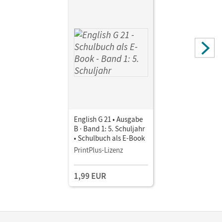
Autor/-in
Derkow-Disselbeck, Barbara; Abbey, Susan; Harger,
Laurence; Woppert, Allen J.
English G 21 • Ausgabe
B · Band 1: 5. Schuljahr
• Schulbuch als E-Book
PrintPlus-Lizenz
1,99 EUR