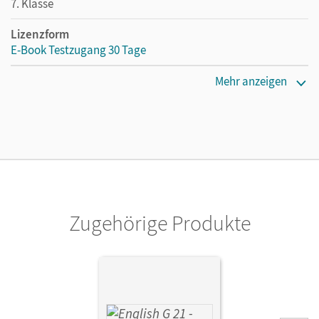
7. Klasse
Lizenzform
E-Book Testzugang 30 Tage
Erscheinungsdatum
Mehr anzeigen
02.08.2021
Lizenztext
Kostenloser Zugang, um das E-Book 30 Tage lang zu testen
Verlag
Cornelsen Verlag
Zugehörige Produkte
Herausgeber/-in
Schwarz, Hellmut
Autor/-in
Derkow-Disselbeck, Barbara; Abbey, Susan; Woppert, Allen
J.; Harger, Laurence