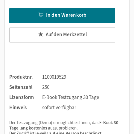
Text ergänzen
Lesezeichen hinzufügen
In den Warenkorb
Suchen im Text
Zoomen
Auf den Merkzettel
Produktnr.
1100019529
Seitenzahl
256
Lizenzform
E-Book Testzugang 30 Tage
Hinweis
sofort verfügbar
Der Testzugang (Demo) ermöglicht es Ihnen, das E-Book
30
Tage lang kostenlos
auszuprobieren.
Der Zugriff ist jeweils
auf eine Person beschränkt
.