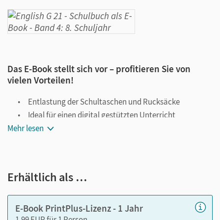
Das E-Book stellt sich vor – profitieren Sie von
vielen Vorteilen!
Entlastung der Schultaschen und Rucksäcke
Ideal für einen digital gestützten Unterricht
Mehr lesen
Notiz- und Markierungsmöglichkeit
Jederzeit unkompliziert verfügbar
Viele digitale Funktionen unterstützen das Lehren und
Erhältlich als …
Lernen:
Notizen erstellen
E-Book PrintPlus-Lizenz - 1 Jahr
Markierungen setzen
1,99 EUR für 1 Person