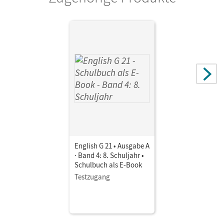
Cornelsen Verlag
Herausgeber/-in
Schwarz, Hellmut
Autor/-in
Derkow-Disselbeck, Barbara; Abbey, Susan; Woppert, Allen
J.; Harger, Laurence; Christie, David
English G 21 • Ausgabe A
· Band 4: 8. Schuljahr •
Schulbuch als E-Book
Testzugang