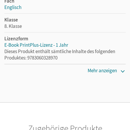
Fach
Englisch
Klasse
8. Klasse
Lizenzform
E-Book PrintPlus-Lizenz - 1 Jahr
Dieses Produkt enthält sämtliche Inhalte des folgenden
Produktes: 9783060328970
Erscheinungsdatum
Mehr anzeigen
02.08.2021
Lizenztext
Die kostengünstige Lizenz für diejenigen, die das E-Book
ein Jahr lang ergänzend zum Print-Titel nutzen möchten.
Diese Lizenz kann nur von Lehrkräften und Schulen
erworben werden.
Zugehörige Produkte
Verlag