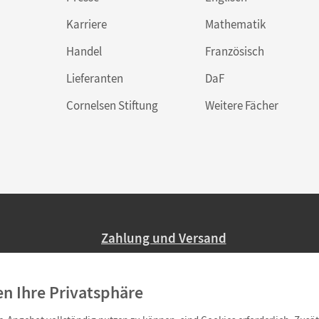
Karriere
Mathematik
Handel
Französisch
Lieferanten
DaF
Cornelsen Stiftung
Weitere Fächer
Zahlung und Versand
Nur 2,95 EUR Versandkosten in Deutsc
en Ihre Privatsphäre
Ab 59,– EUR Bestellwert liefern wir ve
(Lieferung in 3–6 Tagen).