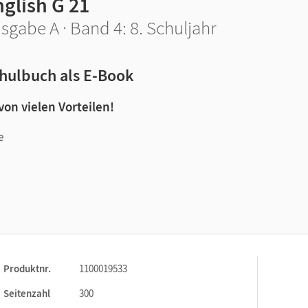
glish G 21
sgabe A · Band 4: 8. Schuljahr
hulbuch als E-Book
 von vielen Vorteilen!
e
n und Lernen:
Produktnr.
1100019533
Seitenzahl
300