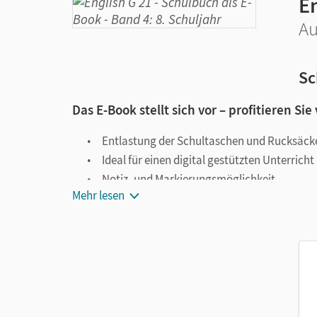
En
Au
Sc
Das E-Book stellt sich vor – profitieren Sie
Entlastung der Schultaschen und Rucksäck
Ideal für einen digital gestützten Unterricht
Notiz- und Markierungsmöglichkeit
Mehr lesen
Jederzeit unkompliziert verfügbar
Viele digitale Funktionen unterstützen das Lehre
Notizen erstellen
Markierungen setzen
Text ergänzen