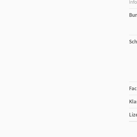
Inf
Bu
Sch
Fac
Kla
Liz
Ers