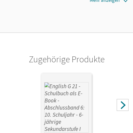
Mehr anzeigen
09.06.2011
Maße
Länge: 29,8 cm, Breite: 20,9 cm, Höhe: 0,6 cm
Systemanforderung
PC: Windows XP, Vista, 7, Pentium 350 MHz, 128 MB RAM
Zugehörige Produkte
Verlag
Cornelsen Verlag
Herausgeber/-in
Schwarz, Hellmut; Rademacher, Jörg
Autor/-in
Seidl, Jennifer