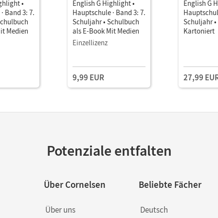
ghlight •
English G Highlight •
English G H
· Band 3: 7.
Hauptschule · Band 3: 7.
Hauptschule
Schulbuch
Schuljahr • Schulbuch
Schuljahr 
it Medien
als E-Book Mit Medien
Kartoniert
Einzellizenz
9,99 EUR
27,99 EU
Potenziale entfalten
Über Cornelsen
Beliebte Fächer
Über uns
Deutsch