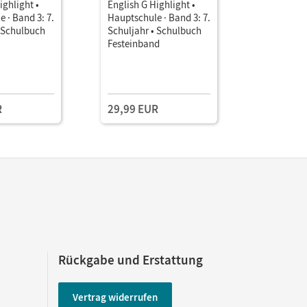
ighlight •
English G Highlight •
English G 
 · Band 3: 7.
Hauptschule · Band 3: 7.
Hauptschul
• Schulbuch
Schuljahr • Schulbuch
Schuljahr
Festeinband
mit CD-R
online
Einzellize
R
29,99 EUR
21,25 E
Rückgabe und Erstattung
Vertrag widerrufen