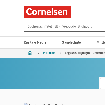
Suche nach Titel, ISBN, Webcode, Stichwort...
Digitale Medien
Grundschule
Mitt
Produkte
English G Highlight - Unterric