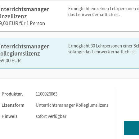
Transkripten
nterrichtsmanager
Ermöglicht einzelnen Lehrpersonen 
oten für differenzierende Tests und den zugehörigen Audios
das Lehrwerk erhältlich ist.
inzellizenz
9,00 EUR für 1 Person
kumente (Word) mit separaten Lösungsdokumenten sowie den
e mit erhöhtem Förderbedarf im inklusiven Unterricht
nterrichtsmanager
Ermöglicht 30 Lehrpersonen einer S
solange das Lehrwerk erhältlich ist.
ollegiumslizenz
69,00 EUR
nelsen.de oder über die Cornelsen Lernen App.
Produktnr.
1100026063
Lizenzform
Unterrichtsmanager Kollegiumslizenz
Hinweis
sofort verfügbar