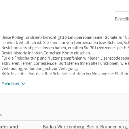
Bestellb
Diese Kollegiumslizenz berechtigt
30 Lehrpersonen einer Schule
zur Nu
Lehrwerk erhältlich ist. Sie kann nur von Lehrpersonen bzw. Schulen/S
Bestellprozess abgeschlossen haben, erhalten Sie 30 Lizenzcodes per E-Ma
Bestellhistorie in Ihrem Cornelsen Konto einsehen.
Für die Freischaltung und Nutzung empfehlen wir jeden Lizenzcode sepa
aktivieren:
lernen.cornelsen.de
. Dort stehen Ihnen alle Funktionen, wi
Verbindung, vollumfänglich zur Verfügung.
Bitte beachten Sie, dass Ihre Schule/Institution bei Nutzung der Plattf
Mehr lesen
os
ndesland
Baden-Württemberg, Berlin, Brandenburg,