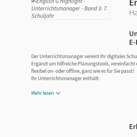
En
Ha
Un
E-
Der Unterrichtsmanager vereint Ihr digitales Sch
Ergänzt um hilfreiche Planungstools, vereinfacht 
flexibel on- oder offline, ganz wie es für Sie passt!
Ihr Unterrichtsmanager enthält:
kapitelgenaue Materialanordnung
Mehr lesen
Schulbuch als E-Book
Schulbuch Lehrkräftefassung als E-Book
Handreichungen für den Unterricht mit Kop
Workbook Lehrkräftefassung mit Audios (ink
Er
Aufgaben)