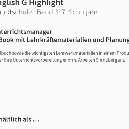
glish G Highlight
uptschule · Band 3: 7. Schuljahr
terrichtsmanager
Book mit Lehrkräftematerialien und Planun
ulbuch sowie die wichtigsten Lehrwerkmaterialien in einem Produ
er Ihre Unterrichtsvorbereitung enorm. Arbeiten Sie dabei ganz
iervorlagen
lusive Audio-Transkripten und Lösungen für die geschlossenen
hältlich als …