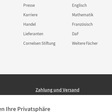
Presse
Englisch
Karriere
Mathematik
Handel
Französisch
Lieferanten
DaF
Cornelsen Stiftung
Weitere Fächer
Zahlung und Versand
Nur 2,95 EUR Versandkosten in Deutsc
en Ihre Privatsphäre
Ab 59,– EUR Bestellwert liefern wir ve