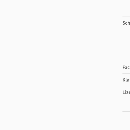
Sch
Fac
Kla
Liz
Ers
Liz