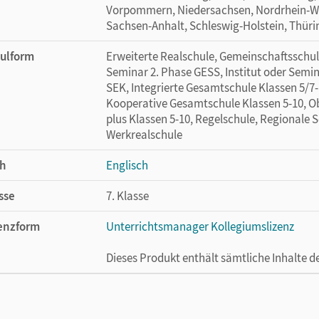
Vorpommern, Niedersachsen, Nordrhein-Wes
Sachsen-Anhalt, Schleswig-Holstein, Thür
ulform
Erweiterte Realschule, Gemeinschaftsschule
Seminar 2. Phase GESS, Institut oder Semin
SEK, Integrierte Gesamtschule Klassen 5/7-
Kooperative Gesamtschule Klassen 5-10, Ob
plus Klassen 5-10, Regelschule, Regionale 
Werkrealschule
h
Englisch
sse
7. Klasse
enzform
Unterrichtsmanager Kollegiumslizenz
Dieses Produkt enthält sämtliche Inhalte 
cheinungsdatum
01.06.2021
enztext
Ermöglicht 30 Lehrpersonen einer Schule 