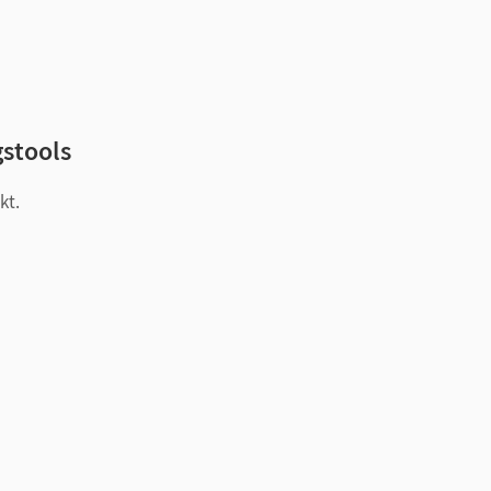
gstools
kt.