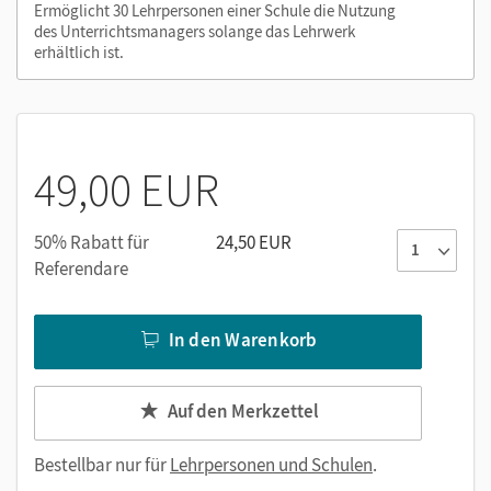
Differenzieren, Fördern, Fordern: alle Dokumente
Ermöglicht 30 Lehrpersonen einer Schule die Nutzung
des Unterrichtsmanagers solange das Lehrwerk
(Word) mit separaten Lösungsdokumenten sowie den
erhältlich ist.
zugehörigen Audios (inklusive Transkripten)
Inklusionsmaterial: Materialien für Lernende mit
erhöhtem Förderbedarf im inklusiven Unterricht
49,00 EUR
Nutzen Sie den Unterrichtsmanager auf lernen.cornelsen.de
oder über die Cornelsen Lernen App.
50% Rabatt für
24,50 EUR
Referendare
In den Warenkorb
Auf den Merkzettel
Bestellbar nur für
Lehrpersonen und Schulen
.