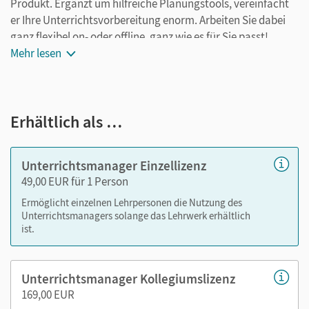
Produkt. Ergänzt um hilfreiche Planungstools, vereinfacht
er Ihre Unterrichtsvorbereitung enorm. Arbeiten Sie dabei
ganz flexibel on- oder offline, ganz wie es für Sie passt!
Ihr Unterrichtsmanager enthält:
Mehr lesen
kapitelgenaue Materialanordnung
Schulbuch als E-Book
Erhältlich als …
Schulbuch Lehrkräftefassung als E-Book
Handreichungen für den Unterricht mit
Kopiervorlagen
Unterrichtsmanager Einzellizenz
Workbook Lehrkräftefassung mit Audios (inklusive
49,00 EUR für 1 Person
Audio-Transkripten und Lösungen für die
Ermöglicht einzelnen Lehrpersonen die Nutzung des
geschlossenen Aufgaben)
Unterrichtsmanagers solange das Lehrwerk erhältlich
alle Audios und Videos der CD und DVD mit
ist.
Transkripten
Vorschläge zur Leistungsmessung mit Angeboten für
Unterrichtsmanager Kollegiumslizenz
differenzierende Tests und den zugehörigen Audios
169,00 EUR
(inklusive Transkripten und Lösungen)