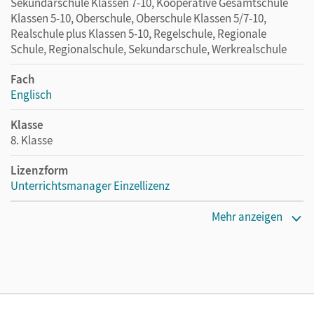
Sekundarschule Klassen 7-10, Kooperative Gesamtschule
Klassen 5-10, Oberschule, Oberschule Klassen 5/7-10,
Realschule plus Klassen 5-10, Regelschule, Regionale
Schule, Regionalschule, Sekundarschule, Werkrealschule
Fach
Englisch
Klasse
8. Klasse
Lizenzform
Unterrichtsmanager Einzellizenz
Erscheinungsdatum
Mehr anzeigen
28.06.2020
Lizenztext
Ermöglicht einzelnen Lehrpersonen die Nutzung des
Unterrichtsmanagers solange das Lehrwerk erhältlich ist.