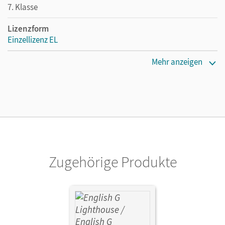
7. Klasse
Lizenzform
Einzellizenz EL
Erscheinungsdatum
Mehr anzeigen
29.10.2014
Maße
Länge: 19 cm, Breite: 13,5 cm, Höhe: 0,4 cm
Systemanforderung
PC: Windows XP, Vista, 7, 8. Mac: OS X ab Version 10.2.8.
Zugehörige Produkte
Verlag
Cornelsen Verlag
Autor/-in
Rudolph, Berit; Lindemann, Beate