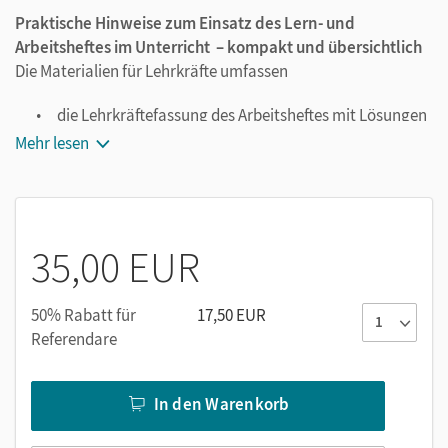
Praktische Hinweise zum Einsatz des Lern- und
Arbeitsheftes im Unterricht – kompakt und übersichtlich
Die Materialien für Lehrkräfte umfassen
die Lehrkräftefassung des Arbeitsheftes mit Lösungen
als PDF-Datei,
Mehr lesen
Bild- und Wortkarten für ergänzende Übungen,
Kopiervorlagen zum Methodentraining und zur
Lernstandsüberprüfung,
alle Hörtexte sowie das
Vocabulary
und
Dictionary
.
35,00 EUR
50% Rabatt für
17,50 EUR
Referendare
In den Warenkorb