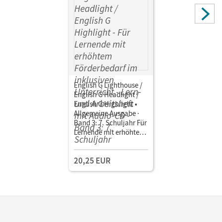
English G Lighthouse /
English G Headlight /
English G Highlight •
Allgemeine Ausgabe ·
Band 3: 7. Schuljahr Für
Lernende mit erhöhtem
Förderbedarf im
inklusiven Unterricht •
20,25 EUR
Lern- und Arbeitsheft
mit Audio-CD Zu
Lighthouse, Headlight
und Highlight