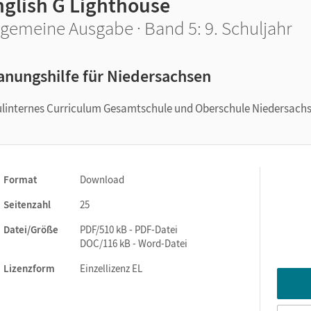
nglish G Lighthouse
lgemeine Ausgabe · Band 5: 9. Schuljahr
anungshilfe für Niedersachsen
chulinternes Curriculum Gesamtschule und Oberschule Niedersach
Format
Download
Seitenzahl
25
Datei/Größe
PDF/510 kB - PDF-Datei
DOC/116 kB - Word-Datei
Lizenzform
Einzellizenz EL