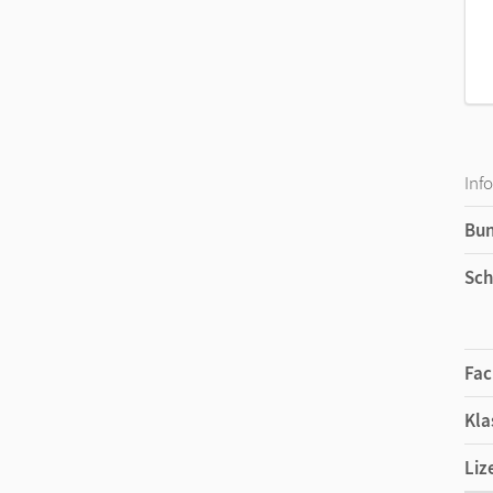
Inf
Bu
Sch
Fac
Kla
Liz