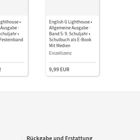
ighthouse •
English G Lighthouse •
English G 
 Ausgabe ·
Allgemeine Ausgabe ·
Allgemein
Schuljahr •
Band 5: 9. Schuljahr •
Band 5: 9.
Festeinband
Schulbuch als E-Book
Workbook
Mit Medien
interakti
online Mit
Einzellizenz
R
9,99 EUR
20,99 E
Rückgabe und Erstattung