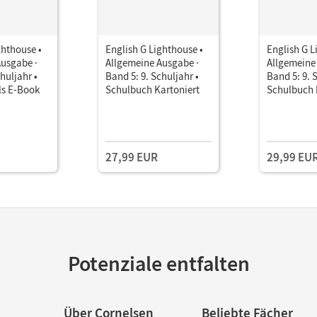
ghthouse •
English G Lighthouse •
English G L
Ausgabe ·
Allgemeine Ausgabe ·
Allgemeine
huljahr •
Band 5: 9. Schuljahr •
Band 5: 9. 
ls E-Book
Schulbuch Kartoniert
Schulbuch 
27,99 EUR
29,99 EU
Potenziale entfalten
Über Cornelsen
Beliebte Fächer