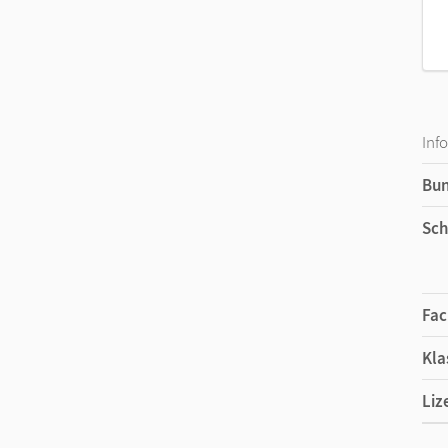
Inf
Bu
Sch
Fac
Kla
Liz
Ers