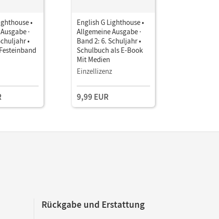
ighthouse •
English G Lighthouse •
English G 
 Ausgabe ·
Allgemeine Ausgabe ·
Allgemein
Schuljahr •
Band 2: 6. Schuljahr •
Band 2: 6.
Festeinband
Schulbuch als E-Book
Workbook 
Mit Medien
online
Einzellizenz
R
9,99 EUR
13,99 E
Rückgabe und Erstattung