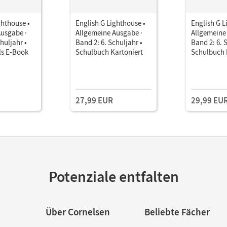
ghthouse •
English G Lighthouse •
English G L
Ausgabe ·
Allgemeine Ausgabe ·
Allgemeine
huljahr •
Band 2: 6. Schuljahr •
Band 2: 6. 
ls E-Book
Schulbuch Kartoniert
Schulbuch 
27,99 EUR
29,99 EU
Potenziale entfalten
Über Cornelsen
Beliebte Fächer