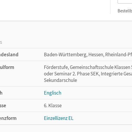
Bestellb
os
ndesland
Baden-Württemberg, Hessen, Rheinland-Pfa
ulform
Förderstufe, Gemeinschaftsschule Klassen 5-
oder Seminar 2. Phase SEK, Integrierte Ges
Sekundarschule
h
Englisch
sse
6. Klasse
enzform
Einzellizenz EL
cheinungsdatum
08.08.2013