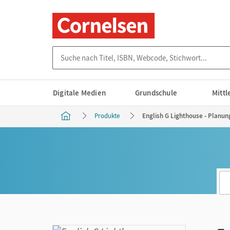
Suche nach Titel, ISBN, Webcode, Stichwort...
Digitale Medien
Grundschule
Mitt
Produkte
English G Lighthouse - Planun