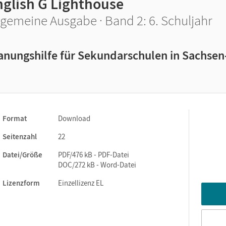
nglish G Lighthouse
lgemeine Ausgabe · Band 2: 6. Schuljahr
anungshilfe für Sekundarschulen in Sachsen
Format
Download
Seitenzahl
22
Datei/Größe
PDF/476 kB - PDF-Datei
DOC/272 kB - Word-Datei
Lizenzform
Einzellizenz EL