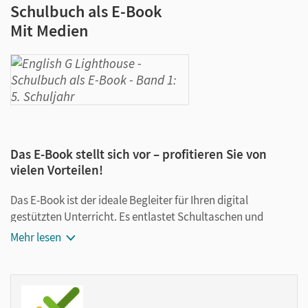
Schulbuch als E-Book
Mit Medien
Das E-Book stellt sich vor – profitieren Sie von
vielen Vorteilen!
Das E-Book ist der ideale Begleiter für Ihren digital
gestützten Unterricht. Es entlastet Schultaschen und
Rucksäcke und ist jederzeit unkompliziert verfügbar.
Mehr lesen
Außerdem unterstützt es mit vielen digitalen Funktionen
das Lehren und Lernen:
Notizen erstellen