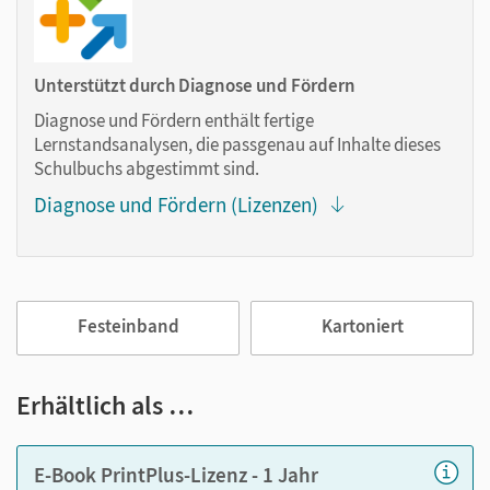
Markierungen setzen
Text ergänzen
Lesezeichen hinzufügen
Unterstützt durch Diagnose und Fördern
im Text suchen
Diagnose und Fördern enthält fertige
zoomen
Lernstandsanalysen, die passgenau auf Inhalte dieses
Schulbuchs abgestimmt sind.
Die Medien sind wichtige Bestandteile dieses E-Books. Sie
Diagnose und Fördern (Lizenzen)
sind seitengenau platziert, damit Sie und Ihre Schüler/-innen
jederzeit unkompliziert darauf zugreifen können. So
gestalten Sie das Lehren und Lernen zeitsparend und
abwechslungsreich. Kein Medienwechsel! Kein
zeitaufwendiges Suchen!
Festeinband
Kartoniert
Medien in diesem E-Book:
Erhältlich als …
Erklärfilme
E-Book PrintPlus-Lizenz - 1 Jahr
Audios