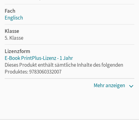
Fach
Englisch
Klasse
5. Klasse
Lizenzform
E-Book PrintPlus-Lizenz - 1 Jahr
Dieses Produkt enthält sämtliche Inhalte des folgenden
Produktes: 9783060332007
Erscheinungsdatum
Mehr anzeigen
02.08.2021
Lizenztext
Die kostengünstige Lizenz für diejenigen, die das E-Book
ein Jahr lang ergänzend zum Print-Titel nutzen möchten.
Diese Lizenz kann nur von Lehrkräften und Schulen
erworben werden.