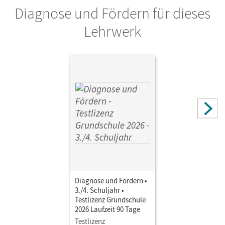
Diagnose und Fördern für dieses
Verlag
Cornelsen Verlag
Lehrwerk
Herausgeber/-in
Biederstädt, Wolfgang
Autor/-in
Donoghue, Frank; Abbey, Susan
Diagnose und Fördern •
3./4. Schuljahr •
Testlizenz Grundschule
2026 Laufzeit 90 Tage
Testlizenz