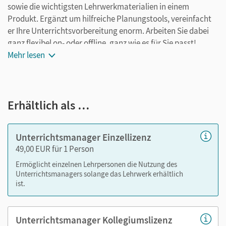
sowie die wichtigsten Lehrwerkmaterialien in einem
Produkt. Ergänzt um hilfreiche Planungstools, vereinfacht
er Ihre Unterrichtsvorbereitung enorm. Arbeiten Sie dabei
ganz flexibel on- oder offline, ganz wie es für Sie passt!
Ihr Unterrichtsmanager enthält:
Mehr lesen
kapitelgenaue Materialanordnung
Schulbuch als E-Book
Erhältlich als …
Schulbuch Lehrkräftefassung als E-Book
Handreichungen für den Unterricht mit
Kopiervorlagen
Unterrichtsmanager Einzellizenz
Workbook Lehrkräftefassung mit Audios (inklusive
49,00 EUR für 1 Person
Audio-Transkripten und Lösungen für die
Ermöglicht einzelnen Lehrpersonen die Nutzung des
geschlossenen Aufgaben)
Unterrichtsmanagers solange das Lehrwerk erhältlich
alle Audios und Videos der CD und DVD mit
ist.
Transkripten
Vorschläge zur Leistungsmessung mit Angeboten für
Unterrichtsmanager Kollegiumslizenz
differenzierende Tests und den zugehörigen Audios