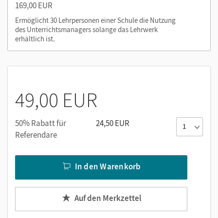
169,00 EUR
(inklusive Transkripten und Lösungen)
Differenzieren, Fördern, Fordern: alle Dokumente
Ermöglicht 30 Lehrpersonen einer Schule die Nutzung
des Unterrichtsmanagers solange das Lehrwerk
(Word) mit separaten Lösungsdokumenten sowie den
erhältlich ist.
zugehörigen Audios (inklusive Transkripten)
Inklusionsmaterial: Materialien für Lernende mit
erhöhtem Förderbedarf im inklusiven Unterricht
49,00 EUR
Nutzen Sie den Unterrichtsmanager auf lernen.cornelsen.de
oder über die Cornelsen Lernen App.
50% Rabatt für
24,50 EUR
Referendare
In den Warenkorb
Auf den Merkzettel