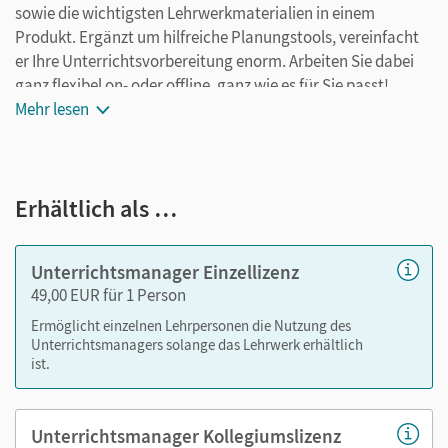
sowie die wichtigsten Lehrwerkmaterialien in einem
Produkt. Ergänzt um hilfreiche Planungstools, vereinfacht
er Ihre Unterrichtsvorbereitung enorm. Arbeiten Sie dabei
ganz flexibel on- oder offline, ganz wie es für Sie passt!
Ihr Unterrichtsmanager enthält:
Mehr lesen
kapitelgenaue Materialanordnung
Schulbuch als E-Book
Erhältlich als …
Schulbuch Lehrkräftefassung als E-Book
Handreichungen für den Unterricht mit
Kopiervorlagen
Unterrichtsmanager Einzellizenz
Workbook Lehrkräftefassung mit Audios (inklusive
49,00 EUR für 1 Person
Audio-Transkripten und Lösungen für die
Ermöglicht einzelnen Lehrpersonen die Nutzung des
geschlossenen Aufgaben)
Unterrichtsmanagers solange das Lehrwerk erhältlich
alle Audios und Videos der CD und DVD mit
ist.
Transkripten
Unterrichtsmanager Kollegiumslizenz
Nutzen Sie den Unterrichtsmanager auf lernen.cornelsen.de