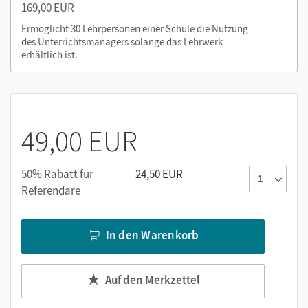
169,00 EUR
oder über die Cornelsen Lernen App.
Ermöglicht 30 Lehrpersonen einer Schule die Nutzung
des Unterrichtsmanagers solange das Lehrwerk
erhältlich ist.
49,00 EUR
50% Rabatt für
24,50 EUR
Referendare
In den Warenkorb
Auf den Merkzettel