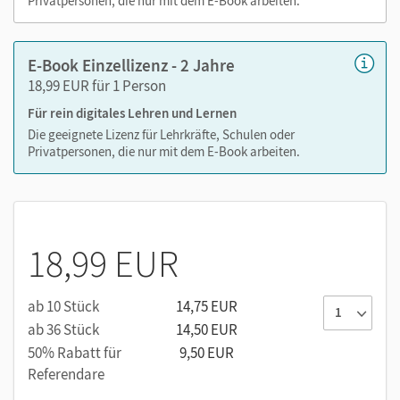
Privatpersonen, die nur mit dem E-Book arbeiten.
Erklärvideos: Kartenanimationen, "Sprechende
Bilder" (Erläuterungen historischer Gemälde und
E-Book Einzellizenz - 2 Jahre
Illustrationen)
18,99 EUR für 1 Person
Audios: Hörspiele, alle Darstellungstexte als
Audiodatei zum Anhören
Für rein digitales Lehren und Lernen
Interaktive Übungen zur Sprachförderung und
Die geeignete Lizenz für Lehrkräfte, Schulen oder
Privatpersonen, die nur mit dem E-Book arbeiten.
Selbstüberprüfung
Lösungstipps für die "Das kann ich"-Seiten
18,99 EUR
ab 10 Stück
14,75 EUR
ab 36 Stück
14,50 EUR
50% Rabatt für
9,50 EUR
Referendare