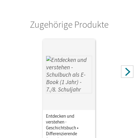
Verlag
Cornelsen Verlag
Zugehörige Produkte
Autor/-in
Pflügner, Klaus; Schöll, Jürgen; Wenzel, Birgit; Berger-v. d.
Heide, Thomas; Oomen, Hans-Gert; Matthies, Paul;
Hoffmann, Bodo Paul; Martin, Judith
Entdecken und
verstehen ·
Geschichtsbuch •
Differenzierende