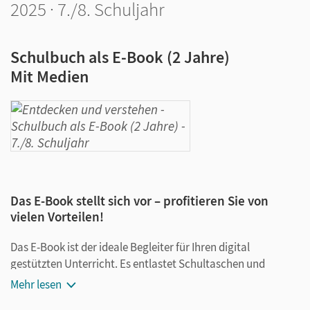
2025 · 7./8. Schuljahr
Schulbuch als E-Book (2 Jahre)
Mit Medien
Das E-Book stellt sich vor – profitieren Sie von
vielen Vorteilen!
Das E-Book ist der ideale Begleiter für Ihren digital
gestützten Unterricht. Es entlastet Schultaschen und
Rucksäcke und ist jederzeit unkompliziert verfügbar.
Mehr lesen
Außerdem unterstützt es mit vielen digitalen Funktionen