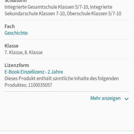
Schulform
Integrierte Gesamtschule Klassen 5/7-10, Integrierte
Sekundarschule Klassen 7-10, Oberschule Klassen 5/7-10
Fach
Geschichte
Klasse
7. Klasse, 8. Klasse
Lizenzform
E-Book Einzellizenz - 2 Jahre
Dieses Produkt enthält sämtliche Inhalte des folgenden
Produktes: 1100035057
Erscheinungsdatum
Mehr anzeigen
02.03.2026
Lizenztext
Die geeignete Lizenz für Lehrkräfte, Schulen oder
Privatpersonen, die nur mit dem E-Book arbeiten.