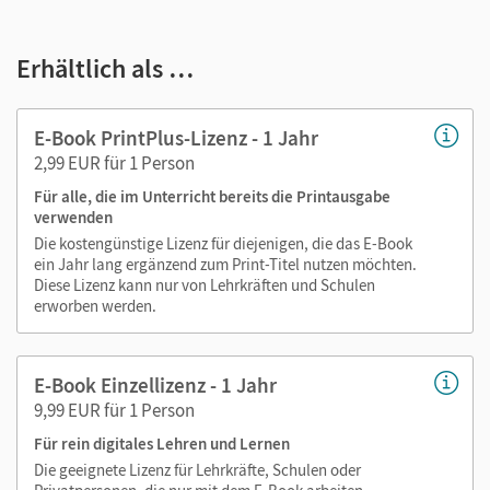
das Lehren und Lernen:
Notizen erstellen
Erhältlich als …
Markierungen setzen
Text ergänzen
E-Book PrintPlus-Lizenz - 1 Jahr
Lesezeichen hinzufügen
2,99 EUR für 1 Person
im Text suchen
Für alle, die im Unterricht bereits die Printausgabe
zoomen
verwenden
Die kostengünstige Lizenz für diejenigen, die das E-Book
Die Medien sind wichtige Bestandteile dieses E-Books. Sie
ein Jahr lang ergänzend zum Print-Titel nutzen möchten.
sind seitengenau platziert, damit Sie und Ihre Schüler/-innen
Diese Lizenz kann nur von Lehrkräften und Schulen
jederzeit unkompliziert darauf zugreifen können. So
erworben werden.
gestalten Sie das Lehren und Lernen zeitsparend und
abwechslungsreich. Kein Medienwechsel! Kein
E-Book Einzellizenz - 1 Jahr
zeitaufwendiges Suchen!
9,99 EUR für 1 Person
Für rein digitales Lehren und Lernen
Medien in diesem E-Book:
Die geeignete Lizenz für Lehrkräfte, Schulen oder