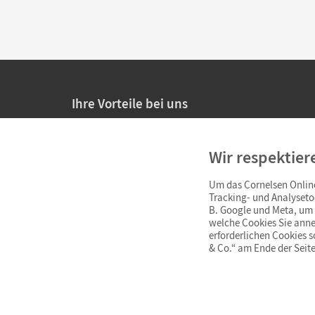
Ihre Vorteile bei uns
20% Prüfnachlass für Lehrkräfte
Wir respektier
Persönliche Angebote für Lehrkräfte
Um das Cornelsen Online
Sicheres Einkaufen mit SSL-Verschlüsselung
Tracking- und Analyseto
B. Google und Meta, um I
Verlängerte
Widerrufsfrist
von 4 Wochen
welche Cookies Sie anne
erforderlichen Cookies 
& Co.“ am Ende der Seite
Schnelle und einfache Retourenabwicklung