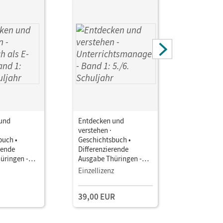
und
Entdecken und
Entdecke
verstehen ·
verstehen 
buch •
Geschichtsbuch •
Geschicht
rende
Differenzierende
Differenz
üringen -
Ausgabe Thüringen -
Ausgabe T
 2024 · Band
Ausgabe ab 2024 · Band
Ausgabe a
Einzellizenz
Kollegium
uljahr •
1: 5./6. Schuljahr •
1: 5./6. Sc
als E-Book
Unterrichtsmanager E-
Unterrich
39,00 EUR
149,00 
Book mit
Book mit
Lehrkräftematerialien
Lehrkräft
und Planungstools
und Planu