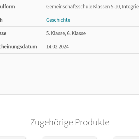
ulform
Gemeinschaftsschule Klassen 5-10, Integri
h
Geschichte
sse
5. Klasse, 6. Klasse
cheinungsdatum
14.02.2024
ße
Länge: 26,1 cm, Breite: 19,1 cm, Höhe: 1,2 
lag
Cornelsen Verlag
ausgeber/-in
Pflügner, Klaus
or/-in
Heber, Caroline; Herrmann-Nitz, Kerstin; Pf
Zugehörige Produkte