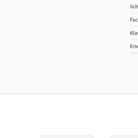
Sch
Fac
Kla
Ers
Ma
Ver
Her
Aut