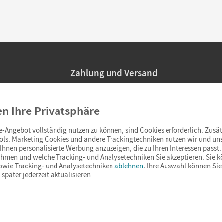
Zahlung und Versand
Nur 2,95 EUR Versandkosten in Deutsc
en Ihre Privatsphäre
Ab 59,– EUR Bestellwert liefern wir ve
(Lieferung in 3–6 Tagen).
-Angebot vollständig nutzen zu können, sind Cookies erforderlich. Zusät
ols. Marketing Cookies und andere Trackingtechniken nutzen wir und uns
hnen personalisierte Werbung anzuzeigen, die zu Ihren Interessen passt. 
hmen und welche Tracking- und Analysetechniken Sie akzeptieren. Sie k
sowie Tracking- und Analysetechniken
ablehnen
. Ihre Auswahl können Sie
 später jederzeit aktualisieren