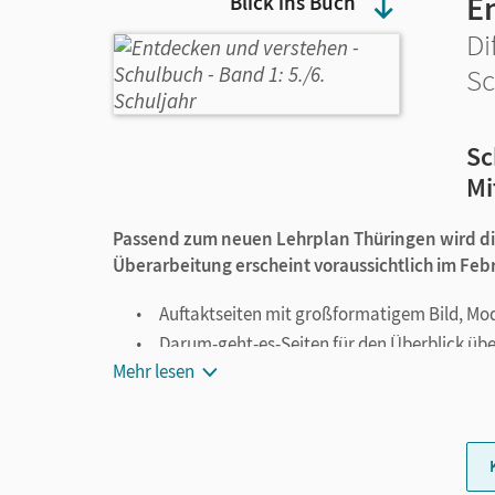
E
Blick ins Buch
Di
Sc
Sc
Mi
Passend zum neuen Lehrplan Thüringen wird d
Überarbeitung erscheint voraussichtlich im Feb
Auftaktseiten mit großformatigem Bild, Mo
Darum-geht-es-Seiten für den Überblick übe
Mehr lesen
Lernzielerwerb vom Kapiteleinstieg bis zur
Methodenseiten für einen gezielten Aufba
Operatorenliste auf den Umschlagseiten
Schauplatz-Seiten mit großformatigen Abbi
VIP-Steckbriefe zu bedeutenden Persönlich