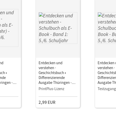
nd
Entdecken und
Entdecken 
verstehen ·
verstehen ·
uch •
Geschichtsbuch •
Geschichts
ende
Differenzierende
Differenzie
ringen -
Ausgabe Thüringen -
Ausgabe Th
2024 · Band
Ausgabe ab 2024 · Band
Ausgabe ab
PrintPlus-Lizenz
Testzugang
jahr •
1: 5./6. Schuljahr •
1: 5./6. Sch
s E-Book (1
Schulbuch als E-Book
Schulbuch 
2,99 EUR
dien
Mit Medien
Mit Medien