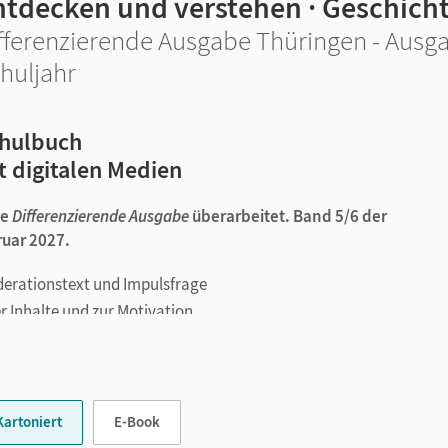
ntdecken und verstehen · Geschich
fferenzierende Ausgabe Thüringen - Ausgab
huljahr
hulbuch
t digitalen Medien
ie
Differenzierende Ausgabe
überarbeitet. Band 5/6 der
ruar 2027.
derationstext und Impulsfrage
r Inhalte und zur Motivation
 Wissensüberprüfung
u von Methodenkompetenz
ldungen für visuelle Lerntypen
Kartoniert
E-Book
keiten der Vergangenheit