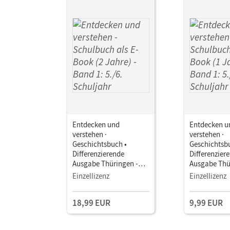
Entdecken und
Entdecken u
verstehen ·
verstehen ·
Geschichtsbuch •
Geschichtsb
Differenzierende
Differenzier
Ausgabe Thüringen -
Ausgabe Thü
Ausgabe ab 2024 · Band
Ausgabe ab 
Einzellizenz
Einzellizenz
1: 5./6. Schuljahr •
1: 5./6. Schul
Schulbuch als E-Book (2
Schulbuch al
18,99 EUR
9,99 EUR
Jahre) Mit Medien
Jahr) Mit Me