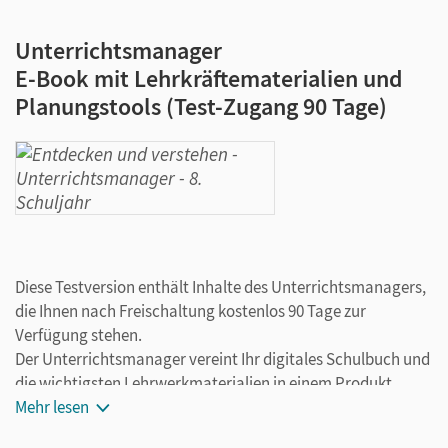
Unterrichtsmanager
E-Book mit Lehrkräftematerialien und
Planungstools (Test-Zugang 90 Tage)
Diese Testversion enthält Inhalte des Unterrichtsmanagers,
die Ihnen nach Freischaltung kostenlos 90 Tage zur
Verfügung stehen.
Der Unterrichtsmanager vereint Ihr digitales Schulbuch und
die wichtigsten Lehrwerkmaterialien in einem Produkt.
Ergänzt um hilfreiche Planungstools, vereinfacht er Ihre
Mehr lesen
Unterrichtsvorbereitung enorm.