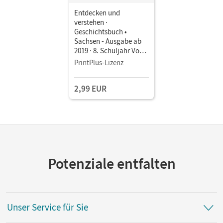
Entdecken und
verstehen ·
Geschichtsbuch •
Sachsen - Ausgabe ab
2019 · 8. Schuljahr Vom
Ersten Weltkrieg bis
PrintPlus-Lizenz
zum Ende des Zweiten
Weltkrieges • Schulbuch
2,99 EUR
als E-Book Mit Medien
Potenziale entfalten
Unser Service für Sie