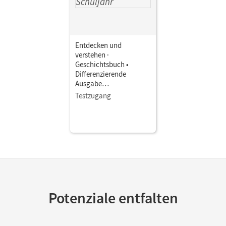
Entdecken und
verstehen ·
Geschichtsbuch •
Differenzierende
Ausgabe
Berlin/Brandenburg -
Testzugang
Ausgabe ab 2025 · 9./10.
Schuljahr • Schulbuch
als E-Book Mit Medien
Potenziale entfalten