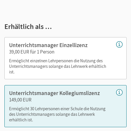
Ihr Unterrichtsmanager enthält:
E-Book
Erhältlich als …
seitengenaue Materialanordnung
Erklärvideos: Kartenanimationen, "Sprechende
Bilder" (Erläuterungen historischer Gemälde und
Unterrichtsmanager Einzellizenz
Illustrationen)
39,00 EUR für 1 Person
Audios: Hörspiele, alle Darstellungstexte als
Ermöglicht einzelnen Lehrpersonen die Nutzung des
Audiodatei zum Anhören
Unterrichtsmanagers solange das Lehrwerk erhältlich
Interaktive Übungen zur Sprachförderung und
ist.
Selbstüberprüfung
Lösungstipps für die "Das kann ich"-Seiten
Unterrichtsmanager Kollegiumslizenz
Arbeitsblätter (Kopiervorlagen) mit Lösungen als
149,00 EUR
Word und PDF
Unterrichtsskizzen für Lehrende als Word und PDF
Ermöglicht 30 Lehrpersonen einer Schule die Nutzung
des Unterrichtsmanagers solange das Lehrwerk
Klassenarbeiten für Lehrende mit Erwartungshorizont
erhältlich ist.
als Word und PDF