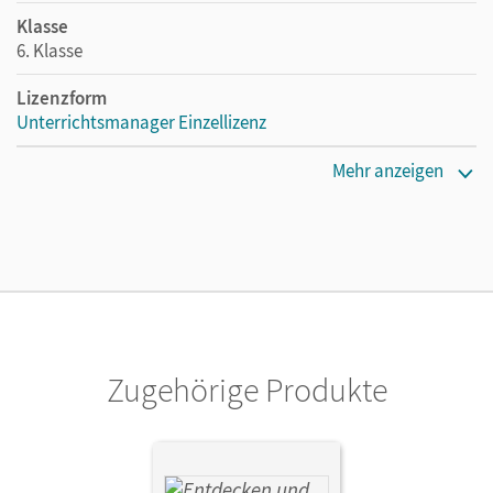
Klasse
6. Klasse
Lizenzform
Unterrichtsmanager Einzellizenz
Erscheinungsdatum
Mehr anzeigen
06.01.2021
Lizenztext
Ermöglicht einzelnen Lehrpersonen die Nutzung des
Unterrichtsmanagers solange das Lehrwerk erhältlich ist.
Verlag
Cornelsen Verlag
Zugehörige Produkte