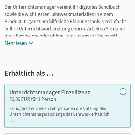
Der Unterrichtsmanager vereint Ihr digitales Schulbuch
sowie die wichtigsten Lehrwerkmaterialien in einem
Produkt. Ergänzt um hilfreiche Planungstools, vereinfacht
er Ihre Unterrichtsvorbereitung enorm. Arbeiten Sie dabei
ganz flexibel on- oder offline, ganz wie es für Sie passt!
Ihr Unterrichtsmanager enthält:
Mehr lesen
E-Book
Materialien aus der Handreichung: Lösungen zu
Erhältlich als …
Aufgaben im Schulbuch, Hinweise (als PDF)
kapitelgenaue Materialanordnung
Tafelbilder (alt) als PDF, Word und PowerPoint
Unterrichtsmanager Einzellizenz
Arbeitsblätter (Kopiervorlagen) als PDF
29,00 EUR für 1 Person
Videos "Sprechende Bilder" (alt)
Ermöglicht einzelnen Lehrpersonen die Nutzung des
editierbarer Stoffverteilungsplan als Word
Unterrichtsmanagers solange das Lehrwerk erhältlich
ist.
Nutzen Sie den Unterrichtsmanager auf lernen.cornelsen.de