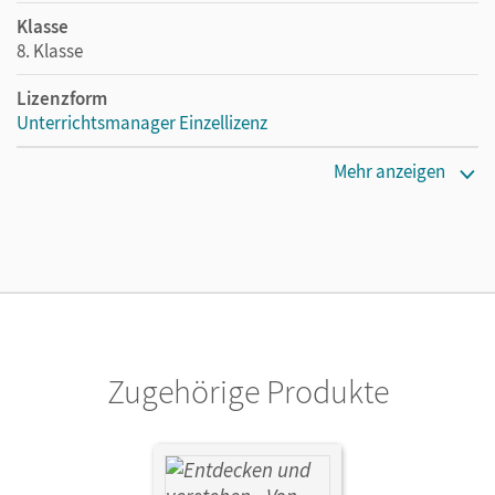
Klasse
8. Klasse
Lizenzform
Unterrichtsmanager Einzellizenz
Erscheinungsdatum
Mehr anzeigen
06.01.2021
Lizenztext
Ermöglicht einzelnen Lehrpersonen die Nutzung des
Unterrichtsmanagers solange das Lehrwerk erhältlich ist.
Verlag
Cornelsen Verlag
Zugehörige Produkte