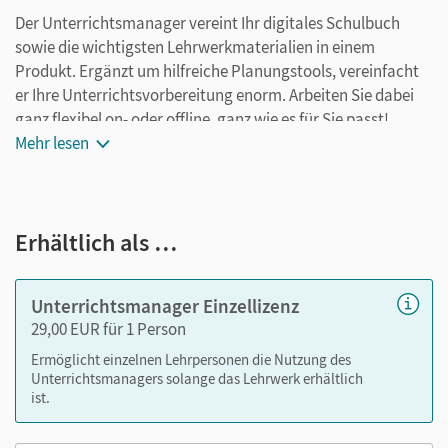
Der Unterrichtsmanager vereint Ihr digitales Schulbuch
sowie die wichtigsten Lehrwerkmaterialien in einem
Produkt. Ergänzt um hilfreiche Planungstools, vereinfacht
er Ihre Unterrichtsvorbereitung enorm. Arbeiten Sie dabei
ganz flexibel on- oder offline, ganz wie es für Sie passt!
Ihr Unterrichtsmanager enthält:
Mehr lesen
E-Book
Materialien aus der Handreichung: Lösungen zu
Erhältlich als …
Aufgaben im Schulbuch, Hinweise (als PDF)
kapitelgenaue Materialanordnung
Tafelbilder (alt) als PDF, Word und PowerPoint
Unterrichtsmanager Einzellizenz
Arbeitsblätter (Kopiervorlagen) als PDF
29,00 EUR für 1 Person
Videos "Sprechende Bilder" (alt)
Ermöglicht einzelnen Lehrpersonen die Nutzung des
editierbarer Stoffverteilungsplan als Word
Unterrichtsmanagers solange das Lehrwerk erhältlich
ist.
Nutzen Sie den Unterrichtsmanager auf lernen.cornelsen.de