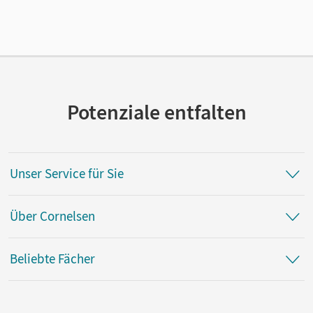
Verlag
Cornelsen Verlag
Herausgeber/-in
Berger-v. d. Heide, Thomas; Oomen, Hans-Gert
Potenziale entfalten
Autor/-in
Humann, Wolfgang; Berger-v. d. Heide, Thomas; Wenzel,
Birgit; Oomen, Hans-Gert; Quill, Martina; Heuer, Christian
Unser Service für Sie
Über Cornelsen
Beliebte Fächer