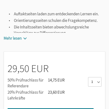
Auftaktseiten laden zum entdeckenden Lernen ein.
Orientierungsseiten schulen die Fragekompetenz.
Die Inhaltsseiten bieten abwechslungsreiche
Vorschläge zur Differenzierung.
Mehr lesen
Material- und Schauplatzseiten ergänzen das
Differenzierungsangebot.
Methodenseiten trainieren die Methodenkompetenz.
Abschlussseiten dienen der Kompetenzüberprüfung.
29,50 EUR
9. und 10. Schuljahr: mit Online-Angebot über
Webcodes
50% Prüfnachlass für
14,75 EUR
Referendare
20% Prüfnachlass für
23,60 EUR
Lehrkräfte