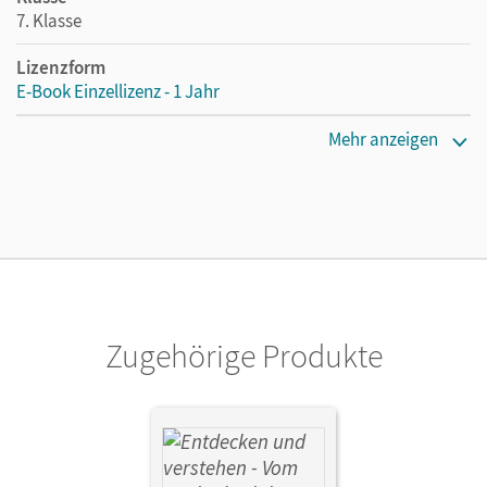
7. Klasse
Lizenzform
E-Book Einzellizenz - 1 Jahr
Erscheinungsdatum
Mehr anzeigen
09.07.2019
Lizenztext
Die geeignete Lizenz für Lehrkräfte, Schulen oder
Privatpersonen, die nur mit dem E-Book arbeiten.
Verlag
Cornelsen Verlag
Zugehörige Produkte
Autor/-in
Basel, Florian; Grashiller, Kathrin; Schuster, Maximilian;
Müller, Stefanie; Fels, Matthias; Roth, Katrin;
Bruchertseifer, Heike; Gruner-Basel, Carola; Englhardt,
Judith