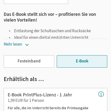
Das E-Book stellt sich vor – profitieren Sie von
vielen Vorteilen!
Entlastung der Schultaschen und Rucksäcke
Ideal für einen digital gestützten Unterricht
Notiz- und Markierungsmöglichkeit
Mehr lesen
Jederzeit unkompliziert verfügbar
Festeinband
E-Book
Viele digitale Funktionen unterstützen das Lehren und
Lernen:
Erhältlich als …
Notizen erstellen
Markierungen setzen
Text ergänzen
E-Book PrintPlus-Lizenz - 1 Jahr
Lesezeichen hinzufügen
1,99 EUR für 1 Person
Suchen im Text
Für alle, die im Unterricht bereits die Printausgabe