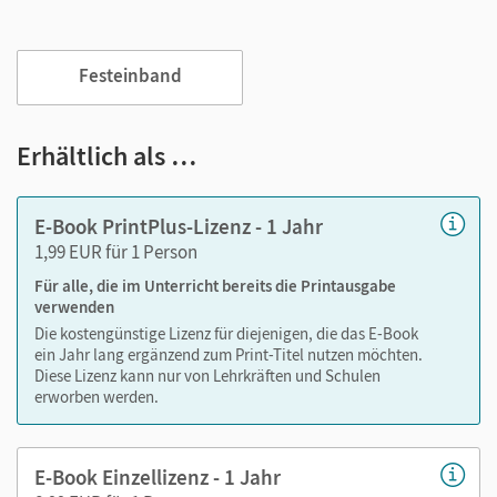
Jederzeit unkompliziert verfügbar
Viele digitale Funktionen unterstützen das Lehren und
Festeinband
Lernen:
Notizen erstellen
Erhältlich als …
Markierungen setzen
Text ergänzen
E-Book PrintPlus-Lizenz - 1 Jahr
Lesezeichen hinzufügen
1,99 EUR für 1 Person
Suchen im Text
Für alle, die im Unterricht bereits die Printausgabe
Zoomen
verwenden
Die kostengünstige Lizenz für diejenigen, die das E-Book
ein Jahr lang ergänzend zum Print-Titel nutzen möchten.
Diese Lizenz kann nur von Lehrkräften und Schulen
erworben werden.
E-Book Einzellizenz - 1 Jahr