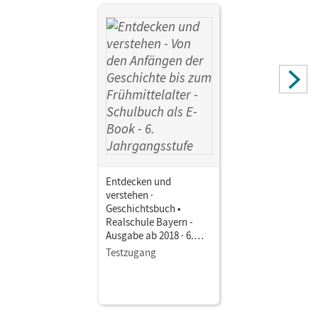
Autor/-in
Bruchertseifer, Heike; Thammer, Doris; Schuster,
Maximilian; Roth, Katrin; Basel, Florian; Englhardt, Judith;
Müller, Stefanie; Fels, Matthias; Gruner-Basel, Carola;
Grashiller, Kathrin
Entdecken und
verstehen ·
Geschichtsbuch •
Realschule Bayern -
Ausgabe ab 2018 · 6.
Jahrgangsstufe Von den
Testzugang
Anfängen der
Geschichte bis zum
Frühmittelalter •
Schulbuch als E-Book