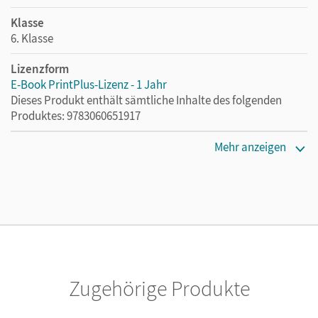
Klasse
6. Klasse
Lizenzform
E-Book PrintPlus-Lizenz - 1 Jahr
Dieses Produkt enthält sämtliche Inhalte des folgenden
Produktes: 9783060651917
Erscheinungsdatum
Mehr anzeigen
02.08.2021
Lizenztext
Die kostengünstige Lizenz für diejenigen, die das E-Book
ein Jahr lang ergänzend zum Print-Titel nutzen möchten.
Diese Lizenz kann nur von Lehrkräften und Schulen
erworben werden.
Zugehörige Produkte
Verlag
Cornelsen Verlag