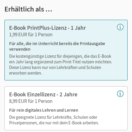
Notizen erstellen
Erhältlich als …
Markierungen setzen
Text ergänzen
E-Book PrintPlus-Lizenz - 1 Jahr
Lesezeichen hinzufügen
1,99 EUR für 1 Person
Suchen im Text
Für alle, die im Unterricht bereits die Printausgabe
Zoomen
verwenden
Die kostengünstige Lizenz für diejenigen, die das E-Book
ein Jahr lang ergänzend zum Print-Titel nutzen möchten.
Diese Lizenz kann nur von Lehrkräften und Schulen
erworben werden.
E-Book Einzellizenz - 2 Jahre
8,99 EUR für 1 Person
Für rein digitales Lehren und Lernen
Die geeignete Lizenz für Lehrkräfte, Schulen oder
Privatpersonen, die nur mit dem E-Book arbeiten.