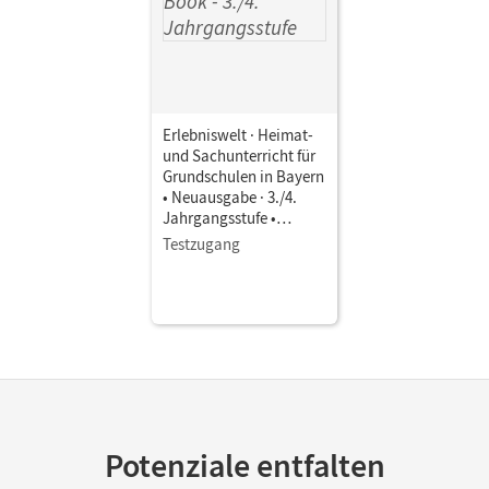
Erlebniswelt · Heimat-
und Sachunterricht für
Grundschulen in Bayern
• Neuausgabe · 3./4.
Jahrgangsstufe •
Schulbuch als E-Book
Testzugang
Potenziale entfalten