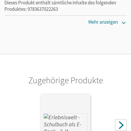
Dieses Produkt enthält sämtliche Inhalte des folgenden
Produktes: 9783637022263
Erscheinungsdatum
Mehr anzeigen
02.08.2021
Lizenztext
Die kostengünstige Lizenz für diejenigen, die das E-Book
ein Jahr lang ergänzend zum Print-Titel nutzen möchten.
Diese Lizenz kann nur von Lehrkräften und Schulen
erworben werden.
Zugehörige Produkte
Verlag
Oldenbourg Schulbuchverlag
Autor/-in
Prifling, Apollonia