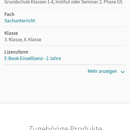
Grundschule Klassen 1-4, Institut oder Seminar 2. Phase GS
Fach
Sachunterricht
Klasse
3. Klasse, 4. Klasse
Lizenzform
E-Book Einzellizenz - 2 Jahre
Erscheinungsdatum
Mehr anzeigen
07.09.2015
Lizenztext
Die geeignete Lizenz für Lehrkräfte, Schulen oder
Privatpersonen, die nur mit dem E-Book arbeiten.
Verlag
Oldenbourg Schulbuchverlag
Zugehörige Produkte