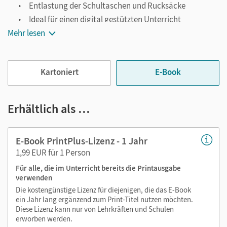
Entlastung der Schultaschen und Rucksäcke
Ideal für einen digital gestützten Unterricht
Mehr lesen
Notiz- und Markierungsmöglichkeit
Jederzeit unkompliziert verfügbar
Viele digitale Funktionen unterstützen das Lehren und
Kartoniert
E-Book
Lernen:
Notizen erstellen
Erhältlich als …
Markierungen setzen
Text ergänzen
E-Book PrintPlus-Lizenz - 1 Jahr
Lesezeichen hinzufügen
1,99 EUR für 1 Person
Suchen im Text
Für alle, die im Unterricht bereits die Printausgabe
Zoomen
verwenden
Die kostengünstige Lizenz für diejenigen, die das E-Book
ein Jahr lang ergänzend zum Print-Titel nutzen möchten.
Diese Lizenz kann nur von Lehrkräften und Schulen
erworben werden.