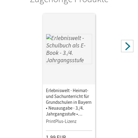
Autor/-in
Prifling, Apollonia
Erlebniswelt · Heimat-
und Sachunterricht für
Grundschulen in Bayern
• Neuausgabe · 3./4.
Jahrgangsstufe •
Schulbuch als E-Book
PrintPlus-Lizenz
1,99 EUR