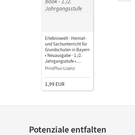
Erlebniswelt · Heimat-
und Sachunterricht für
Grundschulen in Bayern
• Neuausgabe · 1./2.
Jahrgangsstufe •
Schulbuch als E-Book
PrintPlus-Lizenz
1,99 EUR
Potenziale entfalten