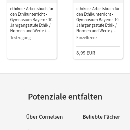
ethikos · Arbeitsbuch für
ethikos · Arbeitsbuch für
den Ethikunterricht •
den Ethikunterricht •
Gymnasium Bayern · 10.
Gymnasium Bayern · 10.
Jahrgangsstufe Ethik /
Jahrgangsstufe Ethik /
Normen und Werte /
Normen und Werte /
LER • Schulbuch als E-
LER • Schulbuch als E-
Testzugang
Einzellizenz
Book
Book
8,99 EUR
Potenziale entfalten
Über Cornelsen
Beliebte Fächer