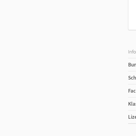
Inf
Bu
Sch
Fac
Kla
Liz
Ers