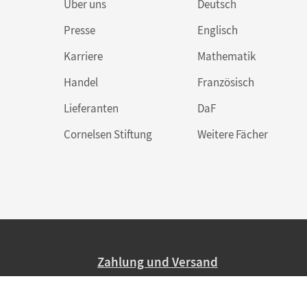
Über uns
Deutsch
Presse
Englisch
Karriere
Mathematik
Handel
Französisch
Lieferanten
DaF
Cornelsen Stiftung
Weitere Fächer
Zahlung und Versand
Nur 2,95 EUR Versandkosten in Deutsc