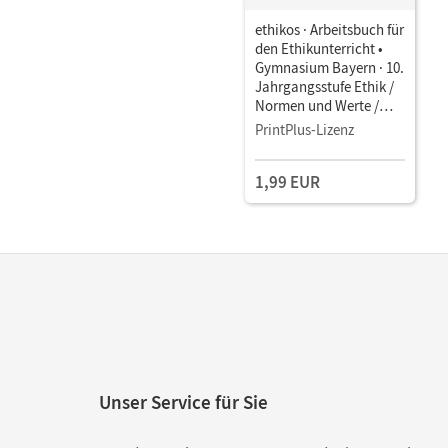
ethikos · Arbeitsbuch für
den Ethikunterricht •
Gymnasium Bayern · 10.
Jahrgangsstufe Ethik /
Normen und Werte /
LER • Schulbuch als E-
PrintPlus-Lizenz
Book
1,99 EUR
Unser Service für Sie