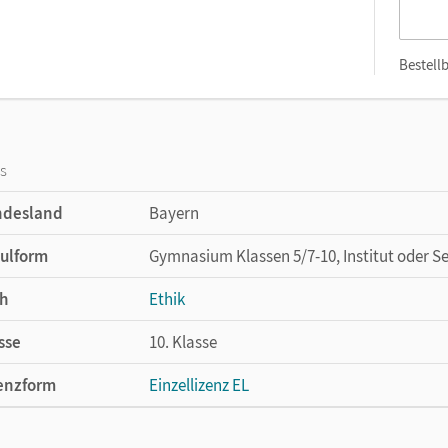
Bestellb
os
ndesland
Bayern
ulform
Gymnasium Klassen 5/7-10, Institut oder S
h
Ethik
sse
10. Klasse
enzform
Einzellizenz EL
cheinungsdatum
19.03.2024