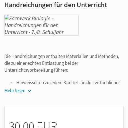
Handreichungen für den Unterricht
Die Handreichungen enthalten Materialien und Methoden,
die zu einer echten Entlastung bei der
Unterrichtsvorbereitung führen:
Hinweisseiten zu jedem Kapitel – inklusive fachlicher
und didaktisch-methodischer Hinweise,
Mehr lesen
Informationen zu den Experimenten und Tipps für die
Unterrichtspraxis
Lösungen zu den Aufgaben im Schulbuch
passende Kopiervorlagen zu ausgewählten Themen
30,00 EUR
sprachfördernde und ergebnissichernde