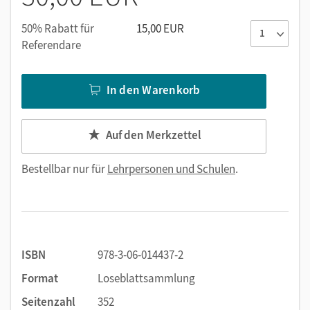
Kopiervorlagen
50% Rabatt für
15,00 EUR
Musterlösungen zu allen Kopiervorlagen
Referendare
Gefährdungsbeurteilungen zu allen Versuchen mit
Gefahrstoffen
In den Warenkorb
Auf den Merkzettel
Bestellbar nur für
Lehrpersonen und Schulen
.
ISBN
978-3-06-014437-2
Format
Loseblattsammlung
Seitenzahl
352