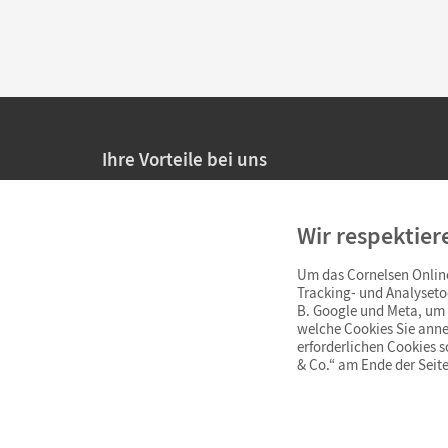
Ihre Vorteile bei uns
20% Prüfnachlass für Lehrkräfte
Wir respektier
Persönliche Angebote für Lehrkräfte
Um das Cornelsen Online
Sicheres Einkaufen mit SSL-Verschlüsselung
Tracking- und Analyseto
B. Google und Meta, um I
Verlängerte
Widerrufsfrist
von 4 Wochen
welche Cookies Sie anne
erforderlichen Cookies 
& Co.“ am Ende der Seite
Schnelle und einfache Retourenabwicklung