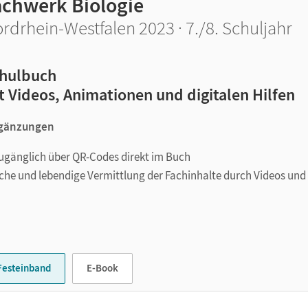
achwerk Biologie
rdrhein-Westfalen 2023 · 7./8. Schuljahr
hulbuch
t Videos, Animationen und digitalen Hilfen
Ergänzungen
 zugänglich über QR-Codes direkt im Buch
iche und lebendige Vermittlung der Fachinhalte durch Videos und
der Aufgaben
Festeinband
E-Book
hre Schüler/-innen für die Naturwissenschaften!