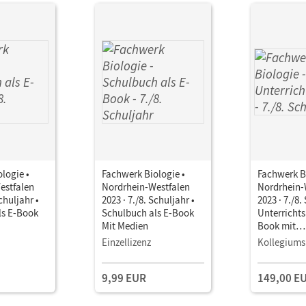
logie •
Fachwerk Biologie •
Fachwerk Bi
estfalen
Nordrhein-Westfalen
Nordrhein-
Schuljahr •
2023 · 7./8. Schuljahr •
2023 · 7./8.
ls E-Book
Schulbuch als E-Book
Unterricht
Mit Medien
Book mit
Lehrkräftem
Einzellizenz
Kollegiums
und Planun
9,99 EUR
149,00 E