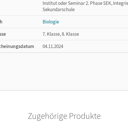
Institut oder Seminar 2. Phase SEK, Integr
Sekundarschule
h
Biologie
sse
7. Klasse, 8. Klasse
cheinungsdatum
04.11.2024
ße
Länge: 26,7 cm, Breite: 19,4 cm, Höhe: 1,5 
lag
Cornelsen Verlag
Zugehörige Produkte