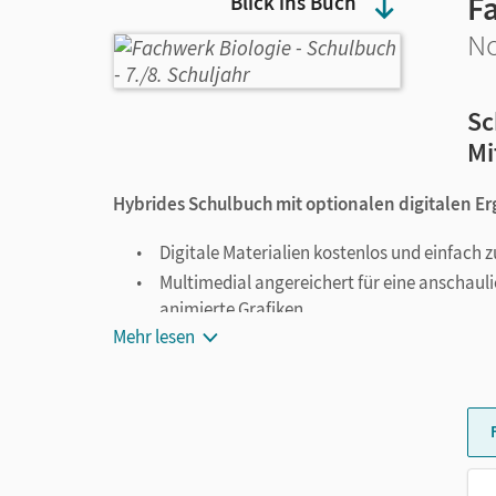
F
Blick ins Buch
No
Sc
Mi
Hybrides Schulbuch mit optionalen digitalen 
Digitale Materialien kostenlos und einfach
Multimedial angereichert für eine anschaul
animierte Grafiken
Mehr lesen
Hilfen zum Verstehen und zur Bearbeitung 
Lösungen zu den Teste-dich-Seiten
Fachwörter-Listen zu jedem Kapitel
Begeistern Sie mit unserem Fachwerk-Konzept I