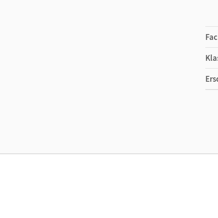
Fac
Kla
Ers
Ma
Ver