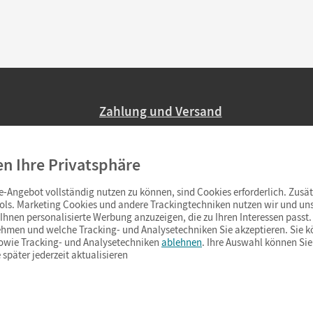
Zahlung und Versand
Nur 2,95 EUR Versandkosten in Deutsc
en Ihre Privatsphäre
Ab 59,– EUR Bestellwert liefern wir ve
(Lieferung in 3–6 Tagen).
-Angebot vollständig nutzen zu können, sind Cookies erforderlich. Zusät
ols. Marketing Cookies und andere Trackingtechniken nutzen wir und uns
hnen personalisierte Werbung anzuzeigen, die zu Ihren Interessen passt. 
hmen und welche Tracking- und Analysetechniken Sie akzeptieren. Sie k
sowie Tracking- und Analysetechniken
ablehnen
. Ihre Auswahl können Sie
 später jederzeit aktualisieren