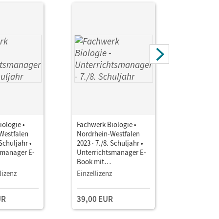
ologie •
Fachwerk Biologie •
Fachwerk 
Westfalen
Nordrhein-Westfalen
Nordrhein
 Schuljahr •
2023 · 7./8. Schuljahr •
2023 · 7./8
smanager E-
Unterrichtsmanager E-
Unterrich
Book mit
Book mit
aterialien
Lehrkräftematerialien
Lehrkräft
lizenz
Einzellizenz
Testzuga
gstools
und Planungstools
und Planu
(Test-Zug
UR
39,00 EUR