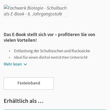
Das E-Book stellt sich vor – profitieren Sie von
vielen Vorteilen!
Entlastung der Schultaschen und Rucksäcke
Ideal für einen digital gestützten Unterricht
Mehr lesen
Notiz- und Markierungsmöglichkeit
Jederzeit unkompliziert verfügbar
Viele digitale Funktionen unterstützen das Lehren und
Festeinband
Lernen:
Notizen erstellen
Erhältlich als …
Markierungen setzen