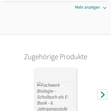
Erscheinungsdatum
Mehr anzeigen
02.08.2021
Lizenztext
Die kostengünstige Lizenz für diejenigen, die das E-Book
ein Jahr lang ergänzend zum Print-Titel nutzen möchten.
Diese Lizenz kann nur von Lehrkräften und Schulen
erworben werden.
Zugehörige Produkte
Verlag
Cornelsen Verlag
Autor/-in
Pondorf, Peter; Zitzmann, Josef Johannes; Hampl, Udo;
Rehbach, Reinhold; Ritter, Matthias; Fischer, Judith;
Miehling, Andreas; Niedermeier, Matthias