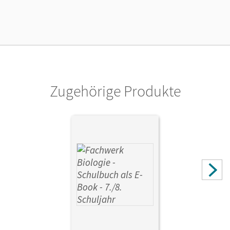
Lizenztext
Die geeignete Lizenz für Lehrkräfte, Schulen oder
Privatpersonen, die nur mit dem E-Book arbeiten.
Verlag
Cornelsen Verlag
Zugehörige Produkte
Autor/-in
Wehser, Adria; Hampl, Udo; Pondorf, Peter; Stelzig, Ingmar;
Zitzmann, Josef Johannes; Pohlmann, Anke; Ritter,
Matthias; Miehling, Andreas; Marquarth, Andreas;
Oberschelp, Katrin; Tegtmeyer, Ulrike; Wachs, Steffen;
Schulte, Alexandra; Tessendorf, Lysann; Ratke, Dorothea;
Janik, Kathrin; Lange, Birgit; von Bismarck, Nadine