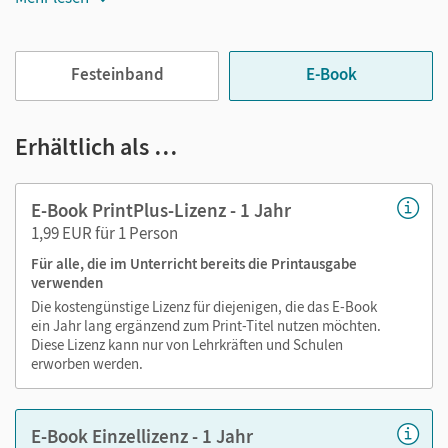
Jederzeit unkompliziert verfügbar
Viele digitale Funktionen unterstützen das Lehren und
Festeinband
E-Book
Lernen:
Notizen erstellen
Erhältlich als …
Markierungen setzen
Text ergänzen
E-Book PrintPlus-Lizenz - 1 Jahr
Lesezeichen hinzufügen
1,99 EUR für 1 Person
Suchen im Text
Für alle, die im Unterricht bereits die Printausgabe
Zoomen
verwenden
Die kostengünstige Lizenz für diejenigen, die das E-Book
ein Jahr lang ergänzend zum Print-Titel nutzen möchten.
Diese Lizenz kann nur von Lehrkräften und Schulen
erworben werden.
E-Book Einzellizenz - 1 Jahr