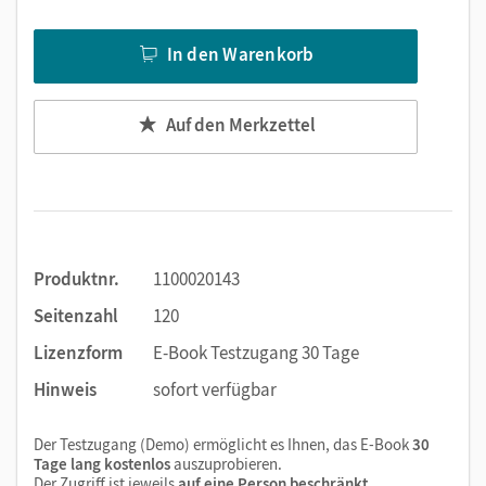
Text ergänzen
Lesezeichen hinzufügen
In den Warenkorb
Suchen im Text
Zoomen
Auf den Merkzettel
Produktnr.
1100020143
Seitenzahl
120
Lizenzform
E-Book Testzugang 30 Tage
Hinweis
sofort verfügbar
Der Testzugang (Demo) ermöglicht es Ihnen, das E-Book
30
Tage lang kostenlos
auszuprobieren.
Der Zugriff ist jeweils
auf eine Person beschränkt
.