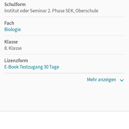
Schulform
Institut oder Seminar 2. Phase SEK, Oberschule
Fach
Biologie
Klasse
8. Klasse
Lizenzform
E-Book Testzugang 30 Tage
Erscheinungsdatum
Mehr anzeigen
03.08.2021
Lizenztext
Kostenloser Zugang, um das E-Book 30 Tage lang zu testen
Verlag
Cornelsen Verlag