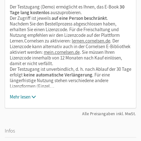
Hilfen zum Verstehen und zur Bearbeitung der
Der Testzugang (Demo) ermöglicht es Ihnen, das E-Book
30
Aufgaben
Tage lang kostenlos
auszuprobieren.
Der Zugriff ist jeweils
auf eine Person beschränkt
.
Glossare zu jedem Kapitel
Nachdem Sie den Bestellprozess abgeschlossen haben,
erhalten Sie einen Lizenzcode. Für die Freischaltung und
Nutzung empfehlen wir den Lizenzcode auf der Plattform
Lernen.Cornelsen zu aktivieren:
lernen.cornelsen.de
. Der
Lizenzcode kann alternativ auch in der Cornelsen E-Bibliothek
aktiviert werden:
mein.cornelsen.de
. Sie müssen Ihren
Lizenzcode innerhalb von 12 Monaten nach Kauf einlösen,
damit er nicht verfällt.
Der Testzugang ist unverbindlich, d. h. nach Ablauf der 30 Tage
erfolgt
keine automatische Verlängerung
. Für eine
längerfristige Nutzung stehen verschiedene andere
Lizenzformen (Einzel…
Mehr lesen
Alle Preisangaben inkl. MwSt.
Infos