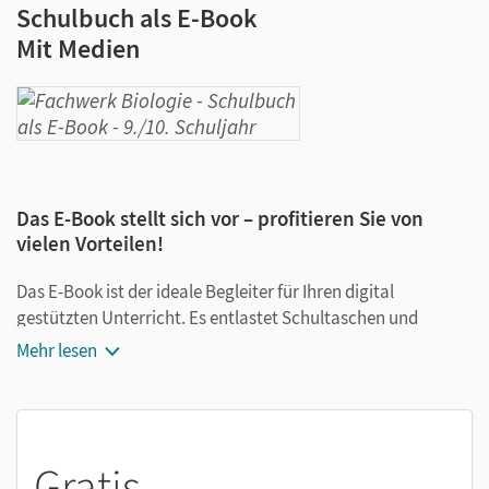
Schulbuch als E-Book
Mit Medien
Das E-Book stellt sich vor – profitieren Sie von
vielen Vorteilen!
Das E-Book ist der ideale Begleiter für Ihren digital
gestützten Unterricht. Es entlastet Schultaschen und
Rucksäcke und ist jederzeit unkompliziert verfügbar.
Mehr lesen
Außerdem unterstützt es mit vielen digitalen Funktionen
das Lehren und Lernen:
Notizen erstellen
Gratis
Markierungen setzen