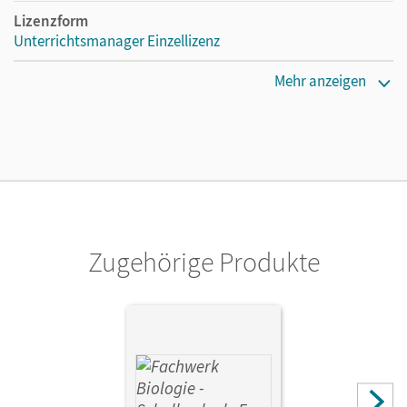
Lizenzform
Unterrichtsmanager Einzellizenz
Erscheinungsdatum
Mehr anzeigen
29.10.2020
Lizenztext
Ermöglicht einzelnen Lehrpersonen die Nutzung des
Unterrichtsmanagers solange das Lehrwerk erhältlich ist.
Verlag
Cornelsen Verlag
Zugehörige Produkte