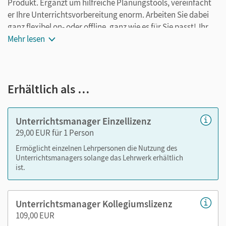
Produkt. Ergänzt um hilfreiche Planungstools, vereinfacht
er Ihre Unterrichtsvorbereitung enorm. Arbeiten Sie dabei
ganz flexibel on- oder offline, ganz wie es für Sie passt! Ihr
Unterrichtsmanager enthält:
Mehr lesen
E-Book
kapitelgenaue Materialanordnung
Erhältlich als …
Videos
Lösungen
Arbeitsblätter als PDF
Unterrichtsmanager Einzellizenz
Grafiken
29,00 EUR für 1 Person
Kopiervorlagen
Ermöglicht einzelnen Lehrpersonen die Nutzung des
editierbare Kopiervorlagen
Unterrichtsmanagers solange das Lehrwerk erhältlich
ist.
editierbare Gefährdungsbeurteilungen
editierbarer Stoffverteilungsplan
Unterrichtsmanager Kollegiumslizenz
Nutzen Sie den Unterrichtsmanager auf lernen.cornelsen.de
109,00 EUR
oder über die Cornelsen Lernen App.