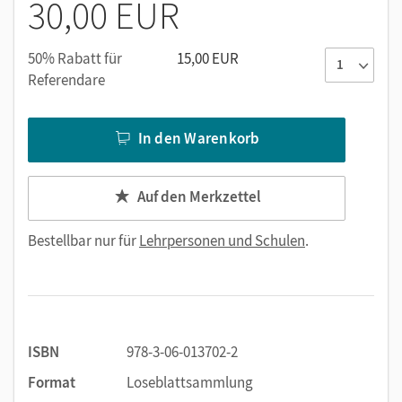
30,00 EUR
Kopiervorlagen
Musterlösungen zu allen Kopiervorlagen
50% Rabatt für
15,00 EUR
Gefährdungsbeurteilungen zu allen Versuchen mit
Referendare
Gefahrstoffen
In den Warenkorb
Auf den Merkzettel
Bestellbar nur für
Lehrpersonen und Schulen
.
ISBN
978-3-06-013702-2
Format
Loseblattsammlung