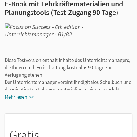
E-Book mit Lehrkräftematerialien und
Planungstools (Test-Zugang 90 Tage)
Diese Testversion enthält Inhalte des Unterrichtsmanagers,
die Ihnen nach Freischaltung kostenlos 90 Tage zur
Verfügung stehen.
Der Unterrichtsmanager vereint Ihr digitales Schulbuch und
die wichtigsten Lehrwerkmaterialien in einem Produkt.
Ergänzt um hilfreiche Planungstools, vereinfacht er Ihre
Mehr lesen
Unterrichtsvorbereitung enorm.
Gratis