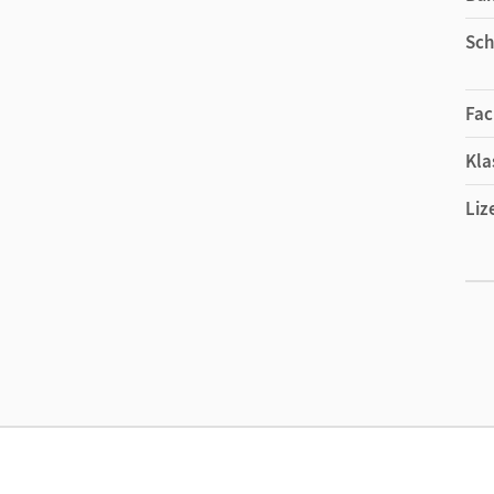
Sch
Fac
Kla
Liz
Ers
Liz
Ver
Aut