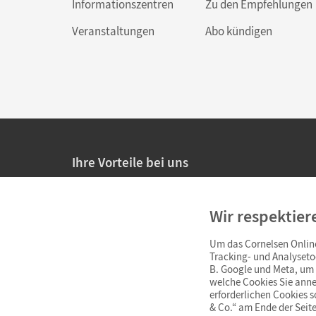
Informationszentren
Zu den Empfehlungen
Veranstaltungen
Abo kündigen
Ihre Vorteile bei uns
20% Prüfnachlass für Lehrkräfte
Wir respektier
Persönliche Angebote für Lehrkräfte
Um das Cornelsen Online
Sicheres Einkaufen mit SSL-Verschlüsselung
Tracking- und Analyseto
B. Google und Meta, um I
Verlängerte
Widerrufsfrist
von 4 Wochen
welche Cookies Sie anne
erforderlichen Cookies 
& Co.“ am Ende der Seite
Schnelle und einfache Retourenabwicklung