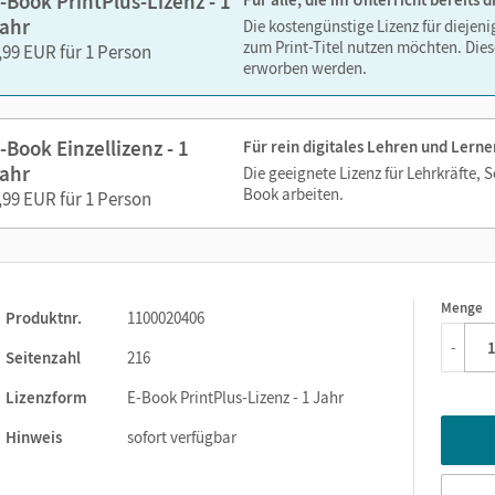
-Book PrintPlus-Lizenz - 1
ahr
Die kostengünstige Lizenz für diejen
zum Print-Titel nutzen möchten. Dies
,99 EUR für 1 Person
erworben werden.
-Book Einzellizenz - 1
Für rein digitales Lehren und Lerne
ahr
Die geeignete Lizenz für Lehrkräfte, 
Book arbeiten.
,99 EUR für 1 Person
Menge
1
Produktnr.
1100020406
-
Seitenzahl
216
Lizenzform
E-Book PrintPlus-Lizenz - 1 Jahr
Hinweis
sofort verfügbar