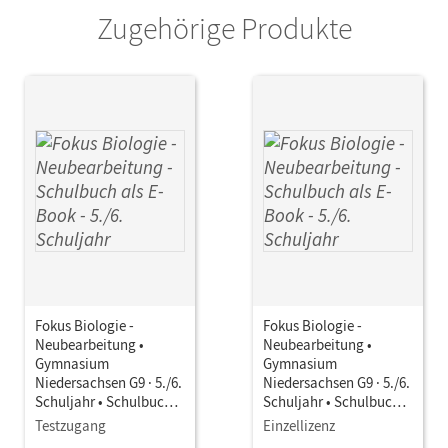
Julia; Sandmann, Matthias; Erdogan, Nerm
Zugehörige Produkte
Fokus Biologie -
Fokus Biologie -
Neubearbeitung •
Neubearbeitung •
Gymnasium
Gymnasium
Niedersachsen G9 · 5./6.
Niedersachsen G9 · 5./6.
Schuljahr • Schulbuch
Schuljahr • Schulbuch
als E-Book
als E-Book
Testzugang
Einzellizenz