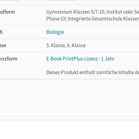
ulform
Gymnasium Klassen 5/7-10, Institut oder Se
Phase GY, Integrierte Gesamtschule Klasse
h
Biologie
sse
5. Klasse, 6. Klasse
enzform
E-Book PrintPlus-Lizenz - 1 Jahr
Dieses Produkt enthält sämtliche Inhalte 
cheinungsdatum
02.08.2021
enztext
Die kostengünstige Lizenz für diejenigen, d
Titel nutzen möchten. Diese Lizenz kann n
lag
Cornelsen Verlag
or/-in
Janßen, Hans-Jürgen; Jeuck, Judith; Schulz