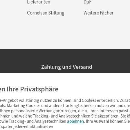
Lieferanten
DaF
Cornelsen Stiftung
Weitere Fächer
Zahlung und Versand
Nur 2,95 EUR Versandkosten in Deutsc
en Ihre Privatsphäre
Ab 59,– EUR Bestellwert liefern wir ve
(Lieferung in 3–6 Tagen).
-Angebot vollständig nutzen zu können, sind Cookies erforderlich. Zusät
ols. Marketing Cookies und andere Trackingtechniken nutzen wir und uns
hnen personalisierte Werbung anzuzeigen, die zu Ihren Interessen passt. 
hmen und welche Tracking- und Analysetechniken Sie akzeptieren. Sie k
sowie Tracking- und Analysetechniken
ablehnen
. Ihre Auswahl können Sie
 später jederzeit aktualisieren