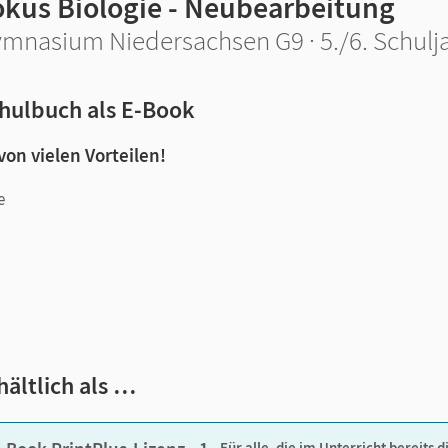
okus Biologie - Neubearbeitung
mnasium Niedersachsen G9 · 5./6. Schulj
hulbuch als E-Book
 von vielen Vorteilen!
e
n und Lernen:
hältlich als …
Für alle, die im Unterricht bereits