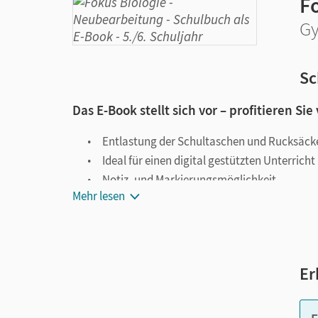
F
Gy
Sc
Das E-Book stellt sich vor – profitieren Sie
Entlastung der Schultaschen und Rucksäck
Ideal für einen digital gestützten Unterricht
Notiz- und Markierungsmöglichkeit
Mehr lesen
Jederzeit unkompliziert verfügbar
Viele digitale Funktionen unterstützen das Lehre
Notizen erstellen
Er
Markierungen setzen
Text ergänzen