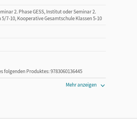
minar 2. Phase GESS, Institut oder Seminar 2.
n 5/7-10, Kooperative Gesamtschule Klassen 5-10
des folgenden Produktes: 9783060136445
Mehr anzeigen
ie das E-Book ein Jahr lang ergänzend zum Print-
ur von Lehrkräften und Schulen erworben werden.
, Jutta; Schaal, Heike; Hörenberg, Nicole; Budde,