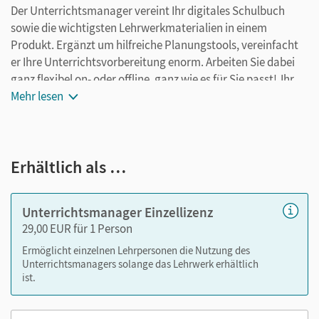
Der Unterrichtsmanager vereint Ihr digitales Schulbuch
sowie die wichtigsten Lehrwerkmaterialien in einem
Produkt. Ergänzt um hilfreiche Planungstools, vereinfacht
er Ihre Unterrichtsvorbereitung enorm. Arbeiten Sie dabei
ganz flexibel on- oder offline, ganz wie es für Sie passt! Ihr
Unterrichtsmanager enthält:
Mehr lesen
E-Book
kapitelgenaue Materialanordnung
Erhältlich als …
Arbeitsblätter als PDF
Grafiken
Kopiervorlagen
Unterrichtsmanager Einzellizenz
editierbare Kopiervorlagen
29,00 EUR für 1 Person
editierbare Gefährdungsbeurteilungen
Ermöglicht einzelnen Lehrpersonen die Nutzung des
Unterrichtsmanagers solange das Lehrwerk erhältlich
ist.
Nutzen Sie den Unterrichtsmanager auf lernen.cornelsen.de
oder über die Cornelsen Lernen App.