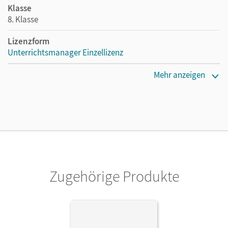
Klasse
8. Klasse
Lizenzform
Unterrichtsmanager Einzellizenz
Erscheinungsdatum
Mehr anzeigen
20.07.2020
Lizenztext
Ermöglicht einzelnen Lehrpersonen die Nutzung des
Unterrichtsmanagers solange das Lehrwerk erhältlich ist.
Verlag
Cornelsen Verlag
Zugehörige Produkte