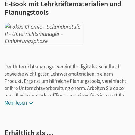
E-Book mit Lehrkräftematerialien und
Planungstools
Der Unterrichtsmanager vereint Ihr digitales Schulbuch
sowie die wichtigsten Lehrwerkmaterialien in einem
Produkt. Ergänzt um hilfreiche Planungstools, vereinfacht
er Ihre Unterrichtsvorbereitung enorm. Arbeiten Sie dabei
ganz flexibel on- oder offline, ganz wie es für Sie passt! Ihr
Unterrichtsmanager enthält:
Mehr lesen
E-Book
kapitelgenaue Materialanordnung
Erhältlich als …
Videos