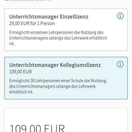
Arbeitsblätter als PDF
Grafiken
Unterrichtsmanager Einzellizenz
Kopiervorlagen
29,00 EUR für 1 Person
editierbare Kopiervorlagen
Ermöglicht einzelnen Lehrpersonen die Nutzung des
editierbare Gefährdungsbeurteilungen
Unterrichtsmanagers solange das Lehrwerk erhältlich
ist.
editierbarer Stoffverteilungsplan
Diagnosebögen
Animationen
Unterrichtsmanager Kollegiumslizenz
3D Moleküle
109,00 EUR
Ermöglicht 30 Lehrpersonen einer Schule die Nutzung
Nutzen Sie den Unterrichtsmanager auf lernen.cornelsen.de
des Unterrichtsmanagers solange das Lehrwerk
erhältlich ist.
oder über die Cornelsen Lernen App.
109,00 EUR