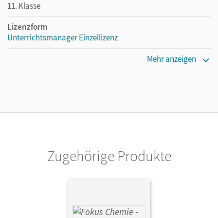
11. Klasse
Lizenzform
Unterrichtsmanager Einzellizenz
Erscheinungsdatum
Mehr anzeigen
10.07.2023
Lizenztext
Ermöglicht einzelnen Lehrpersonen die Nutzung des
Unterrichtsmanagers solange das Lehrwerk erhältlich ist.
Verlag
Cornelsen Verlag
Zugehörige Produkte