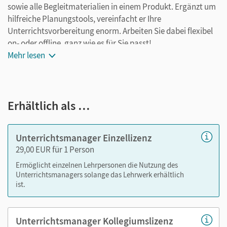
sowie alle Begleitmaterialien in einem Produkt. Ergänzt um
hilfreiche Planungstools, vereinfacht er Ihre
Unterrichtsvorbereitung enorm. Arbeiten Sie dabei flexibel
on- oder offline, ganz wie es für Sie passt!
Mehr lesen
Ihr Unterrichtsmanager enthält:
E-Book (mit Medien)
Erhältlich als …
seitengenaue Materialanordnung
Lösungen zu den Aufgaben im Schulbuch
editierbare Kopiervorlagen
Unterrichtsmanager Einzellizenz
editierbare Gefährdungsbeurteilungen
29,00 EUR für 1 Person
Grafiken aus dem Schulbuch
Ermöglicht einzelnen Lehrpersonen die Nutzung des
Videos
Unterrichtsmanagers solange das Lehrwerk erhältlich
ist.
Animationen
3D-Moleküle
Unterrichtsmanager Kollegiumslizenz