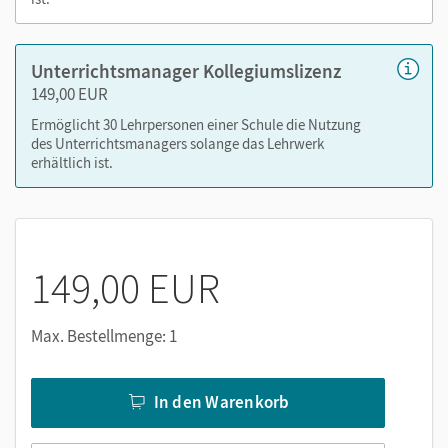
Leistungsmessung
editierbare Gefährdungsbeurteilungen
Animationen
Unterrichtsmanager Kollegiumslizenz
Simulationen
149,00 EUR
Ermöglicht 30 Lehrpersonen einer Schule die Nutzung
Nutzen Sie den Unterrichtsmanager auf lernen.cornelsen.de
des Unterrichtsmanagers solange das Lehrwerk
erhältlich ist.
oder über die Cornelsen Lernen App.
149,00 EUR
Max. Bestellmenge: 1
In den Warenkorb