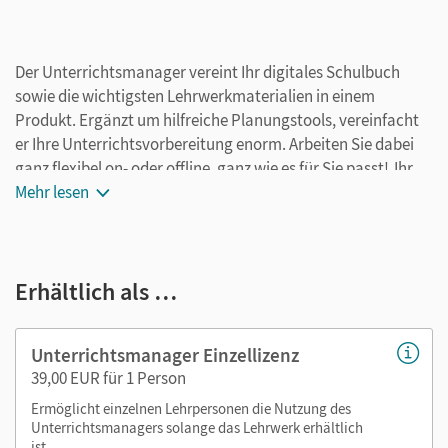
Der Unterrichtsmanager vereint Ihr digitales Schulbuch
sowie die wichtigsten Lehrwerkmaterialien in einem
Produkt. Ergänzt um hilfreiche Planungstools, vereinfacht
er Ihre Unterrichtsvorbereitung enorm. Arbeiten Sie dabei
ganz flexibel on- oder offline, ganz wie es für Sie passt! Ihr
Unterrichtsmanager enthält:
Mehr lesen
E-Book
kapitelgenaue Materialanordnung
Erhältlich als …
Videos
Lösungen
Arbeitsblätter als PDF
Unterrichtsmanager Einzellizenz
Grafiken
39,00 EUR für 1 Person
Kopiervorlagen
Ermöglicht einzelnen Lehrpersonen die Nutzung des
editierbare Kopiervorlagen
Unterrichtsmanagers solange das Lehrwerk erhältlich
ist.