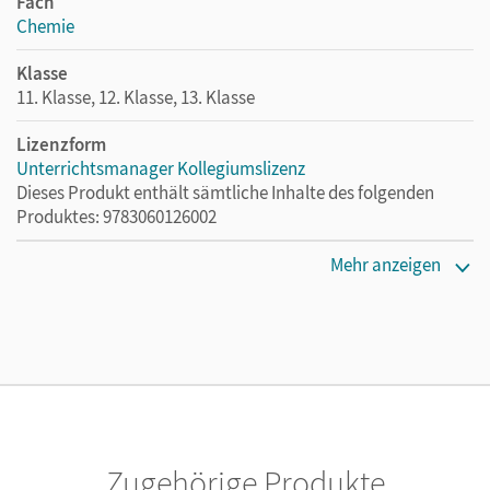
Fach
Chemie
Klasse
11. Klasse, 12. Klasse, 13. Klasse
Lizenzform
Unterrichtsmanager Kollegiumslizenz
Dieses Produkt enthält sämtliche Inhalte des folgenden
Produktes: 9783060126002
Erscheinungsdatum
Mehr anzeigen
01.06.2021
Lizenztext
Ermöglicht 30 Lehrpersonen einer Schule die Nutzung des
Unterrichtsmanagers solange das Lehrwerk erhältlich ist.
Verlag
Cornelsen Verlag
Zugehörige Produkte