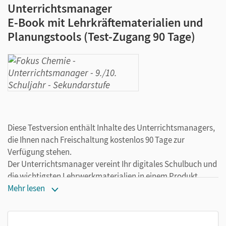
Unterrichtsmanager
E-Book mit Lehrkräftematerialien und
Planungstools (Test-Zugang 90 Tage)
Diese Testversion enthält Inhalte des Unterrichtsmanagers,
die Ihnen nach Freischaltung kostenlos 90 Tage zur
Verfügung stehen.
Der Unterrichtsmanager vereint Ihr digitales Schulbuch und
die wichtigsten Lehrwerkmaterialien in einem Produkt.
Ergänzt um hilfreiche Planungstools, vereinfacht er Ihre
Mehr lesen
Unterrichtsvorbereitung enorm.