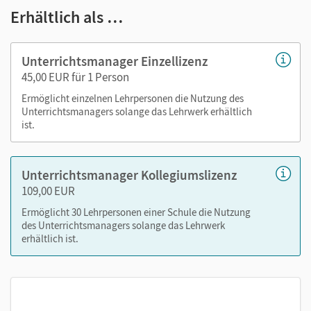
E-Book mit seitengenauer Materialanordnung
Erhältlich als …
Handreichungen
Audios
Unterrichtsmanager Einzellizenz
Lösungen
45,00 EUR für 1 Person
Transkripte
Ermöglicht einzelnen Lehrpersonen die Nutzung des
Unterrichtsmanagers solange das Lehrwerk erhältlich
ist.
Mit dem Kauf erhalten Sie einen Code zur Freischaltung des
E-Books auf
mein.cornelsen.de
.
Alternativ können Sie das E-Book auch auf der Plattform
Unterrichtsmanager Kollegiumslizenz
Lernen.Cornelsen (mit neuen Features) aktivieren:
109,00 EUR
lernen.cornelsen.de
Ermöglicht 30 Lehrpersonen einer Schule die Nutzung
des Unterrichtsmanagers solange das Lehrwerk
erhältlich ist.