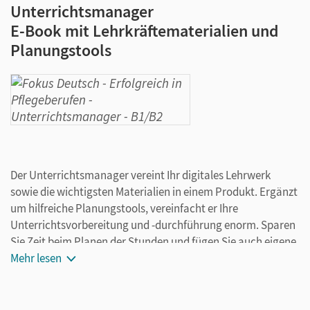
Unterrichtsmanager
E-Book mit Lehrkräftematerialien und
Planungstools
Der Unterrichtsmanager vereint Ihr digitales Lehrwerk
sowie die wichtigsten Materialien in einem Produkt. Ergänzt
um hilfreiche Planungstools, vereinfacht er Ihre
Unterrichtsvorbereitung und -durchführung enorm. Sparen
Sie Zeit beim Planen der Stunden und fügen Sie auch eigene
Materialien ganz leicht hinzu. Speichern Sie Ihre individuelle
Mehr lesen
Version und arbeiten Sie dabei ganz flexibel on- oder offline,
ganz wie es für Sie passt! Ihr Unterrichtsmanager enthält: