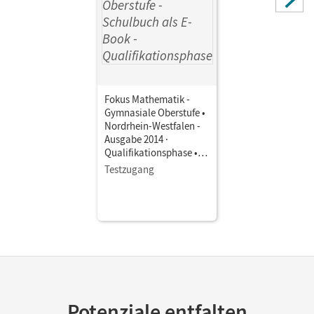
Wolfgang; Lütticken, Renatus; Oselies, Reinhard;
Leßmann, Jochen; Krysmalski, Markus; Rohmann, Corinna
Fokus Mathematik -
Gymnasiale Oberstufe •
Nordrhein-Westfalen -
Ausgabe 2014 ·
Qualifikationsphase •
Schulbuch als E-Book
Testzugang
Potenziale entfalten