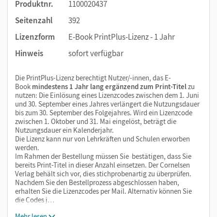
Produktnr.
1100020437
Seitenzahl
392
Lizenzform
E-Book PrintPlus-Lizenz - 1 Jahr
Hinweis
sofort verfügbar
Die PrintPlus-Lizenz berechtigt Nutzer/-innen, das E-
Book
mindestens 1 Jahr lang ergänzend zum Print-Titel
zu
nutzen: Die Einlösung eines Lizenzcodes zwischen dem 1. Juni
und 30. September eines Jahres verlängert die Nutzungsdauer
bis zum 30. September des Folgejahres. Wird ein Lizenzcode
zwischen 1. Oktober und 31. Mai eingelöst, beträgt die
Nutzungsdauer ein Kalenderjahr.
Die Lizenz kann nur von Lehrkräften und Schulen erworben
werden.
Im Rahmen der Bestellung müssen Sie bestätigen, dass Sie
bereits Print-Titel in dieser Anzahl einsetzen. Der Cornelsen
Verlag behält sich vor, dies stichprobenartig zu überprüfen.
Nachdem Sie den Bestellprozess abgeschlossen haben,
erhalten Sie die Lizenzcodes per Mail. Alternativ können Sie
die Codes j…
Mehr lesen