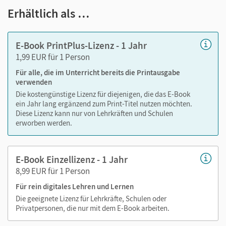
Viele digitale Funktionen unterstützen das Lehren und
Erhältlich als …
Lernen:
Notizen erstellen
E-Book PrintPlus-Lizenz - 1 Jahr
Markierungen setzen
1,99 EUR für 1 Person
Text ergänzen
Für alle, die im Unterricht bereits die Printausgabe
Lesezeichen hinzufügen
verwenden
Suchen im Text
Die kostengünstige Lizenz für diejenigen, die das E-Book
Zoomen
ein Jahr lang ergänzend zum Print-Titel nutzen möchten.
Diese Lizenz kann nur von Lehrkräften und Schulen
erworben werden.
E-Book Einzellizenz - 1 Jahr
8,99 EUR für 1 Person
Für rein digitales Lehren und Lernen
Die geeignete Lizenz für Lehrkräfte, Schulen oder
Privatpersonen, die nur mit dem E-Book arbeiten.