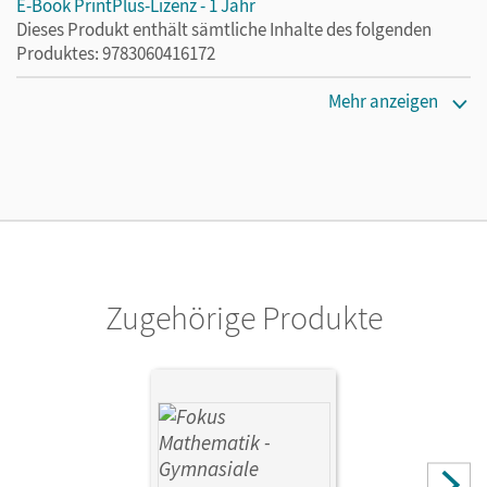
E-Book PrintPlus-Lizenz - 1 Jahr
Dieses Produkt enthält sämtliche Inhalte des folgenden
Produktes: 9783060416172
Erscheinungsdatum
Mehr anzeigen
02.08.2021
Lizenztext
Die kostengünstige Lizenz für diejenigen, die das E-Book
ein Jahr lang ergänzend zum Print-Titel nutzen möchten.
Diese Lizenz kann nur von Lehrkräften und Schulen
erworben werden.
Zugehörige Produkte
Verlag
Cornelsen Verlag
Herausgeber/-in
Lütticken, Renatus; Oselies, Reinhard; Krysmalski, Markus
Autor/-in
Belthle, Friedhart; Höffken, Katrin; Janßen, Martin; Göbels,