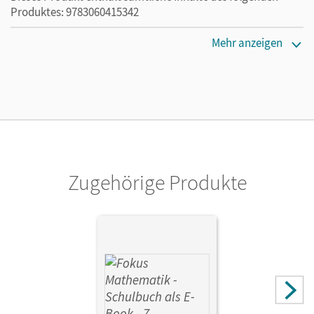
Produktes: 9783060415342
Erscheinungsdatum
Mehr anzeigen
02.08.2021
Lizenztext
Die kostengünstige Lizenz für diejenigen, die das E-Book
ein Jahr lang ergänzend zum Print-Titel nutzen möchten.
Diese Lizenz kann nur von Lehrkräften und Schulen
erworben werden.
Zugehörige Produkte
Verlag
Cornelsen Verlag
Herausgeber/-in
Schuster, Klaus; Distel, Brigitte
Autor/-in
Kurz, Kristina; Hammer-Schneider, Katharina;
Kammermeyer, Friedrich; Kilian, Heinrich; Sauer, Jürgen;