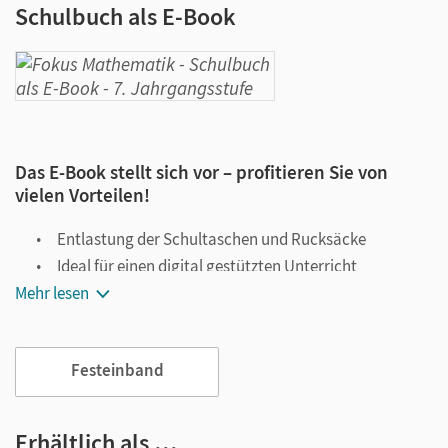
Schulbuch als E-Book
Das E-Book stellt sich vor – profitieren Sie von
vielen Vorteilen!
Entlastung der Schultaschen und Rucksäcke
Ideal für einen digital gestützten Unterricht
Mehr lesen
Notiz- und Markierungsmöglichkeit
Jederzeit unkompliziert verfügbar
Viele digitale Funktionen unterstützen das Lehren und
Festeinband
Lernen:
Notizen erstellen
Erhältlich als …