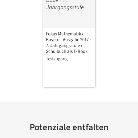
Landwehr, Erika; Fischer, Sabine; Zechel, Jürgen; Freytag,
Carina; Almer, Johannes; Birner, Gerd; Hofer, Luzia; Kreß,
Kerstin
Fokus Mathematik •
Bayern - Ausgabe 2017 ·
7. Jahrgangsstufe •
Schulbuch als E-Book
Testzugang
Potenziale entfalten