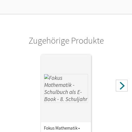
Lizenztext
Die geeignete Lizenz für Lehrkräfte, Schulen oder
Privatpersonen, die nur mit dem E-Book arbeiten.
Verlag
Cornelsen Verlag
Zugehörige Produkte
Autor/-in
Knospe, Ines; Kammermeyer, Friedrich; Dörr, Jochen;
Lütticken, Renatus; Oselies, Reinhard; Krysmalski, Markus;
Block, Jan; Göttge-Piller, Silke; Höger, Christof; Höffken,
Katrin; Hobrecht, Petra; Leßmann, Jochen; Uhl, Claudia;
Kilian, Heinrich; Herz, Andreas; Göbels, Wolfgang; Freytag,
Carina; Schwehr, Siegfried; Tuffner-Denker, Ingeborg;
Reitz-Koncebovski, Karen; Bischof, Ina; Weigelt, Barbara;
Sahre, Elisabeth; Christmann, Norbert; Zebhauser,
Emmeram; Zebhauser, Monika; Klapthor, Rüdiger; Prewitz,
Peter; Zang, Antje; Kraus, Nicole; Grohmann, Wolfgang
Fokus Mathematik •