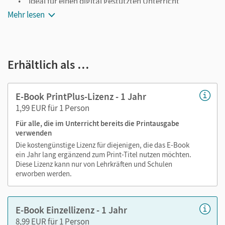
Ideal für einen digital gestützten Unterricht
Mehr lesen
Notiz- und Markierungsmöglichkeit
Jederzeit unkompliziert verfügbar
Viele digitale Funktionen unterstützen das Lehren und
Erhältlich als …
Lernen:
Notizen erstellen
E-Book PrintPlus-Lizenz - 1 Jahr
Markierungen setzen
1,99 EUR für 1 Person
Text ergänzen
Für alle, die im Unterricht bereits die Printausgabe
Lesezeichen hinzufügen
verwenden
Suchen im Text
Die kostengünstige Lizenz für diejenigen, die das E-Book
Zoomen
ein Jahr lang ergänzend zum Print-Titel nutzen möchten.
Diese Lizenz kann nur von Lehrkräften und Schulen
erworben werden.
E-Book Einzellizenz - 1 Jahr
8,99 EUR für 1 Person