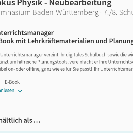
okus Physik - Neubearbeitung
mnasium Baden-Württemberg · 7./8. Schu
terrichtsmanager
Book mit Lehrkräftematerialien und Planun
 Unterrichtsmanager vereint Ihr digitales Schulbuch sowie die w
änzt um hilfreiche Planungstools, vereinfacht er Ihre Unterricht
xibel on- oder offline, ganz wie es für Sie passt! Ihr Unterrichtsma
E-Book
kapitelgenaue Materialanordnung
r lesen
Videos
Lösungen
Arbeitsblätter als PDF
hältlich als …
Grafiken
Kopiervorlagen