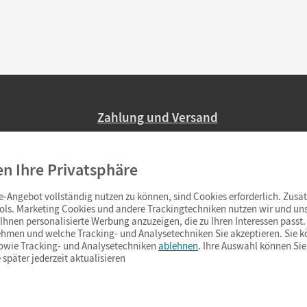
Zahlung und Versand
Nur 2,95 EUR Versandkosten in Deutsc
en Ihre Privatsphäre
Ab 59,– EUR Bestellwert liefern wir ve
(Lieferung in 3–6 Tagen).
-Angebot vollständig nutzen zu können, sind Cookies erforderlich. Zusät
ols. Marketing Cookies und andere Trackingtechniken nutzen wir und uns
hnen personalisierte Werbung anzuzeigen, die zu Ihren Interessen passt. 
hmen und welche Tracking- und Analysetechniken Sie akzeptieren. Sie k
sowie Tracking- und Analysetechniken
ablehnen
. Ihre Auswahl können Sie
 später jederzeit aktualisieren