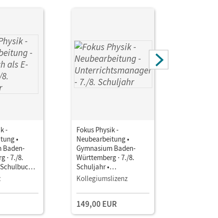
k -
Fokus Physik -
Fokus Phys
tung •
Neubearbeitung •
Neubearbe
 Baden-
Gymnasium Baden-
Gymnasiu
 · 7./8.
Württemberg · 7./8.
Württember
• Schulbuch
Schuljahr •
Schuljahr 
Unterrichtsmanager E-
Unterrich
z
Kollegiumslizenz
Testzuga
Book mit
Book mit
Lehrkräftematerialien
Lehrkräft
149,00 EUR
und Planungstools
und Planu
(Test-Zug