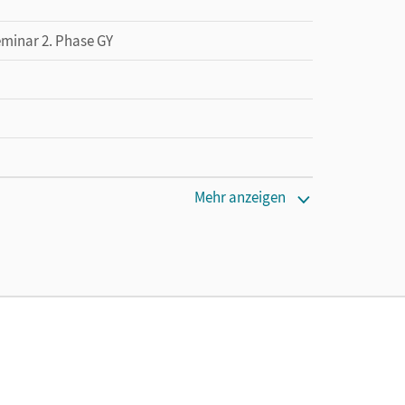
eminar 2. Phase GY
Mehr anzeigen
tzung des Unterrichtsmanagers solange das