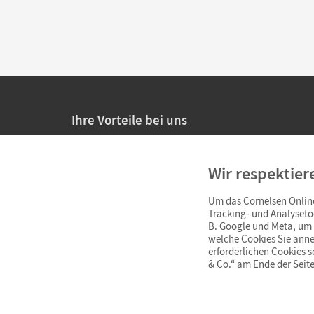
Ihre Vorteile bei uns
20% Prüfnachlass für Lehrkräfte
Wir respektier
Persönliche Angebote für Lehrkräfte
Um das Cornelsen Online
Sicheres Einkaufen mit SSL-Verschlüsselung
Tracking- und Analyseto
B. Google und Meta, um I
Verlängerte
Widerrufsfrist
von 4 Wochen
welche Cookies Sie anne
erforderlichen Cookies 
& Co.“ am Ende der Seite
Schnelle und einfache Retourenabwicklung