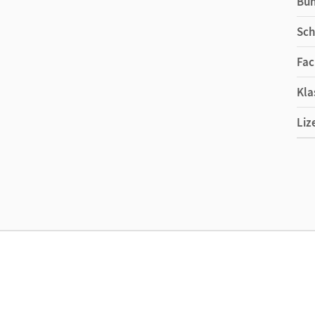
Bu
Sch
Fac
Kla
Liz
Ers
Liz
Ver