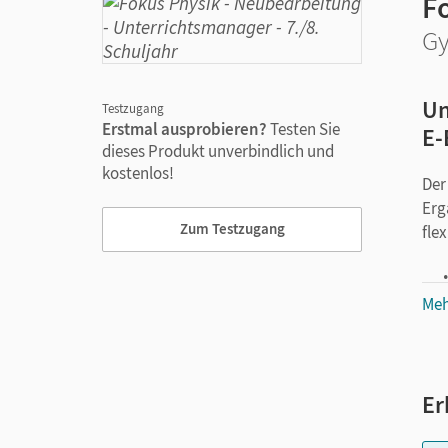
F
Gy
Un
Testzugang
Erstmal ausprobieren?
Testen Sie
E-
dieses Produkt unverbindlich und
kostenlos!
Der
Erg
Zum Testzugang
fle
Meh
Er