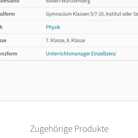
ndesland
Baden-Württemberg
ulform
Gymnasium Klassen 5/7-10, Institut oder S
h
Physik
sse
7. Klasse, 8. Klasse
enzform
Unterrichtsmanager Einzellizenz
cheinungsdatum
08.12.2020
enztext
Ermöglicht einzelnen Lehrpersonen die Nu
Lehrwerk erhältlich ist.
lag
Cornelsen Verlag
Zugehörige Produkte