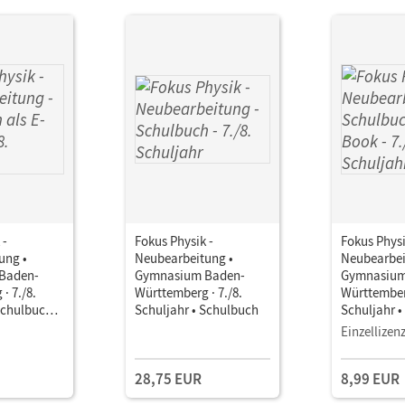
 -
Fokus Physik -
Fokus Physi
ung •
Neubearbeitung •
Neubearbei
Baden-
Gymnasium Baden-
Gymnasium
· 7./8.
Württemberg · 7./8.
Württemberg
Schulbuch
Schuljahr • Schulbuch
Schuljahr 
als E-Book
Einzellizen
28,75 EUR
8,99 EUR