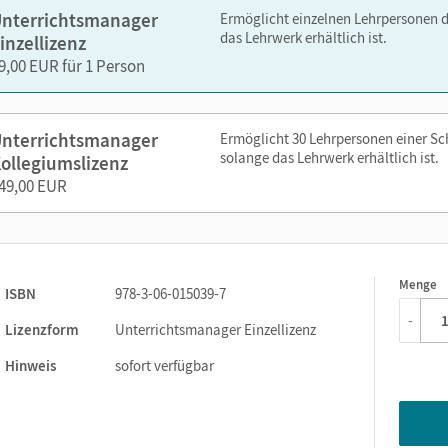
editierbare Kopiervorlagen
nterrichtsmanager
Ermöglicht einzelnen Lehrpersonen 
das Lehrwerk erhältlich ist.
inzellizenz
editierbare Gefährdungsbeurteilungen
9,00 EUR für 1 Person
editierbarer Stoffverteilungsplan
Animationen
Simulationen
nterrichtsmanager
Ermöglicht 30 Lehrpersonen einer S
solange das Lehrwerk erhältlich ist.
ollegiumslizenz
zen Sie den Unterrichtsmanager auf lernen.cornelsen.de oder üb
49,00 EUR
Menge
1
ISBN
978-3-06-015039-7
-
Lizenzform
Unterrichtsmanager Einzellizenz
Hinweis
sofort verfügbar