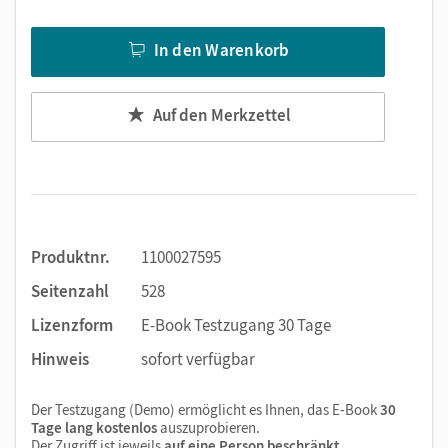
Text ergänzen
Lesezeichen hinzufügen
In den Warenkorb
Suchen im Text
Zoomen
Auf den Merkzettel
Produktnr.
1100027595
Seitenzahl
528
Lizenzform
E-Book Testzugang 30 Tage
Hinweis
sofort verfügbar
Der Testzugang (Demo) ermöglicht es Ihnen, das E-Book
30
Tage lang kostenlos
auszuprobieren.
Der Zugriff ist jeweils
auf eine Person beschränkt
.