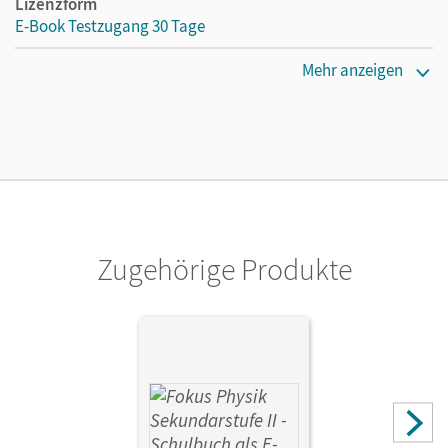
Lizenzform
E-Book Testzugang 30 Tage
Erscheinungsdatum
Mehr anzeigen
16.09.2021
Lizenztext
Kostenloser Zugang, um das E-Book 30 Tage lang zu testen
Verlag
Cornelsen Verlag
Zugehörige Produkte
Autor/-in
Breuer, Elmar; Tews, Wolfgang; Erb, Roger; Schlichting,
Hans Joachim; Schön, Lutz-Helmut; Burzin, Stefan;
Schulze, Peter M.; Dörr, Jochen; Jutzi, Karl-Heinz;
Schmalhofer, Claus; Schulze, Helmke; Diehl, Bardo; Becker,
Peter; Reinhard, Bernd; Winter, Rolf