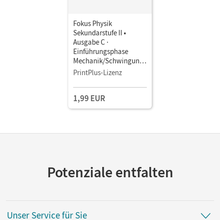
Fokus Physik
Sekundarstufe II •
Ausgabe C ·
Einführungsphase
Mechanik/Schwingunge
n und Wellen •
PrintPlus-Lizenz
Schulbuch als E-Book
1,99 EUR
Potenziale entfalten
Unser Service für Sie