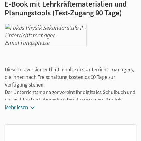
E-Book mit Lehrkräftematerialien und
Planungstools (Test-Zugang 90 Tage)
Diese Testversion enthält Inhalte des Unterrichtsmanagers,
die Ihnen nach Freischaltung kostenlos 90 Tage zur
Verfügung stehen.
Der Unterrichtsmanager vereint Ihr digitales Schulbuch und
die wichtigsten Lehrwerkmaterialien in einem Produkt.
Ergänzt um hilfreiche Planungstools, vereinfacht er Ihre
Mehr lesen
Unterrichtsvorbereitung enorm.