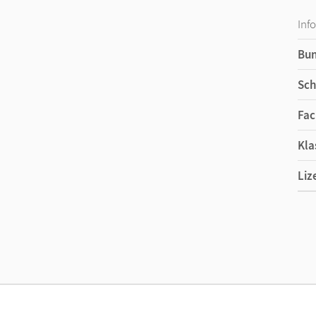
Inf
Bu
Sch
Fac
Kla
Liz
Ers
Liz
Ver