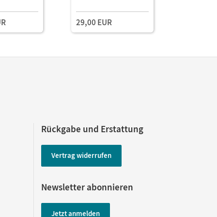
smanager E-
Unterrichtsmanager E-
Unterrich
Book mit
Book mit
UR
29,00 EUR
aterialien
Lehrkräftematerialien
Lehrkräft
gstools
und Planungstools
und Planu
(Test-Zug
Rückgabe und Erstattung
Vertrag widerrufen
Newsletter abonnieren
Jetzt anmelden