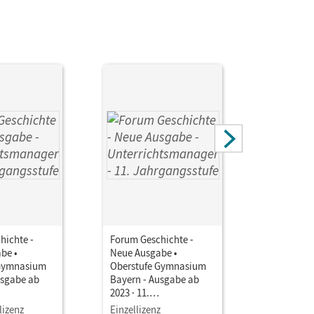
hichte -
Forum Geschichte -
Forum Ges
be •
Neue Ausgabe •
Neue Ausg
 Gymnasium
Oberstufe Gymnasium
Oberstuf
usgabe ab
Bayern - Ausgabe ab
Bayern - 
2023 · 11.
2023 · 11.
tufe •
Jahrgangsstufe •
Jahrgangs
lizenz
Einzellizenz
Testzuga