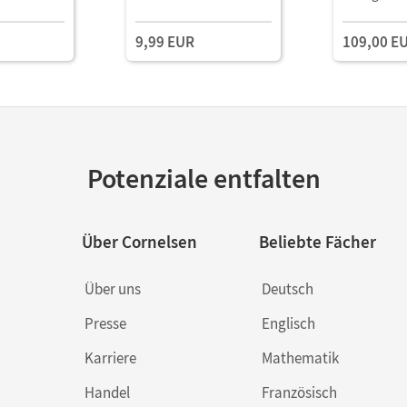
t digitalen
Schulbuch als E-Book
Unterricht
Mit Medien
Book mit
9,99 EUR
109,00 E
Lehrkräftem
und Planun
Potenziale entfalten
Über Cornelsen
Beliebte Fächer
Über uns
Deutsch
Presse
Englisch
Karriere
Mathematik
Handel
Französisch