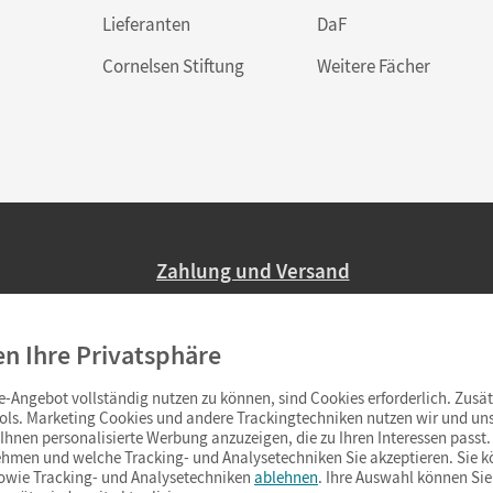
Lieferanten
DaF
Cornelsen Stiftung
Weitere Fächer
Zahlung und Versand
Nur 2,95 EUR Versandkosten in Deutsc
en Ihre Privatsphäre
Ab 59,– EUR Bestellwert liefern wir ve
(Lieferung in 3–6 Tagen).
-Angebot vollständig nutzen zu können, sind Cookies erforderlich. Zusät
ols. Marketing Cookies und andere Trackingtechniken nutzen wir und uns
hnen personalisierte Werbung anzuzeigen, die zu Ihren Interessen passt. 
hmen und welche Tracking- und Analysetechniken Sie akzeptieren. Sie k
sowie Tracking- und Analysetechniken
ablehnen
. Ihre Auswahl können Sie