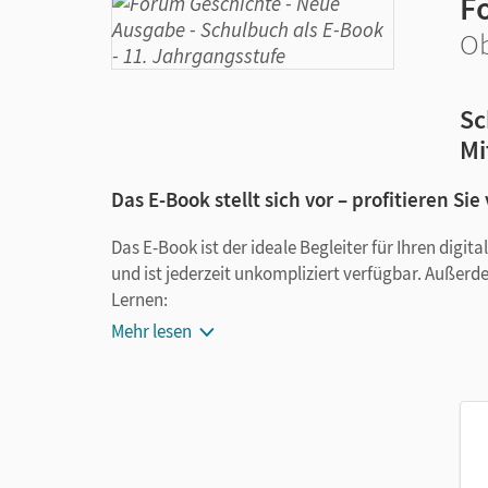
F
Ob
Sc
Mi
Das E-Book stellt sich vor – profitieren Sie
Das E-Book ist der ideale Begleiter für Ihren digi
und ist jederzeit unkompliziert verfügbar. Außerd
Lernen:
Mehr lesen
Notizen erstellen
Markierungen setzen
Text ergänzen
Lesezeichen hinzufügen
im Text suchen