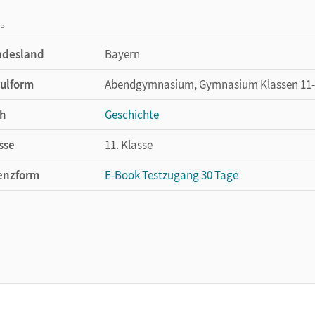
os
ndesland
Bayern
ulform
Abendgymnasium, Gymnasium Klassen 11-12/
h
Geschichte
sse
11. Klasse
enzform
E-Book Testzugang 30 Tage
cheinungsdatum
31.07.2023
enztext
Kostenloser Zugang, um das E-Book 30 Tage
lag
Cornelsen Verlag