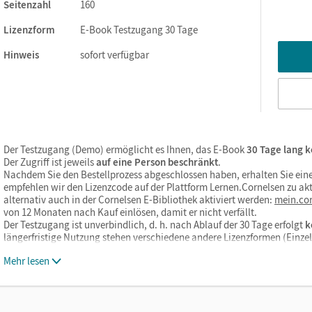
Seitenzahl
160
Lizenzform
E-Book Testzugang 30 Tage
ks. Sie sind seitengenau platziert, damit Sie und Ihre Schüler/-i
So gestalten Sie das Lehren und Lernen zeitsparend und
Hinweis
sofort verfügbar
itaufwendiges Suchen!
Der Testzugang (Demo) ermöglicht es Ihnen, das E-Book
30 Tage lang k
Der Zugriff ist jeweils
auf eine Person beschränkt
.
Nachdem Sie den Bestellprozess abgeschlossen haben, erhalten Sie eine
empfehlen wir den Lizenzcode auf der Plattform Lernen.Cornelsen zu akt
alternativ auch in der Cornelsen E-Bibliothek aktiviert werden:
mein.cor
von 12 Monaten nach Kauf einlösen, damit er nicht verfällt.
Der Testzugang ist unverbindlich, d. h. nach Ablauf der 30 Tage erfolgt
k
längerfristige Nutzung stehen verschiedene andere Lizenzformen (Einz
Mehr lesen