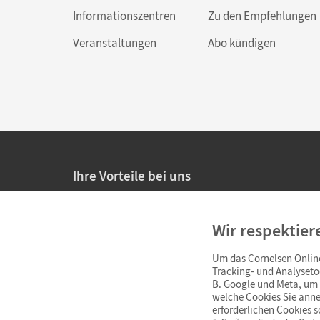
Informationszentren
Zu den Empfehlungen
Veranstaltungen
Abo kündigen
Ihre Vorteile bei uns
20% Prüfnachlass für Lehrkräfte
Wir respektier
Persönliche Angebote für Lehrkräfte
Um das Cornelsen Online
Sicheres Einkaufen mit SSL-Verschlüsselung
Tracking- und Analyseto
B. Google und Meta, um I
Verlängerte
Widerrufsfrist
von 4 Wochen
welche Cookies Sie anne
erforderlichen Cookies 