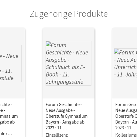
Zugehörige Produkte
ichte -
Forum Geschichte -
Forum Gesc
e •
Neue Ausgabe •
Neue Ausga
Gymnasium
Oberstufe Gymnasium
Oberstufe
sgabe ab
Bayern - Ausgabe ab
Bayern - A
2023 · 11.
2023 · 11.
fe •
Jahrgangsstufe •
Jahrgangss
Einzellizenz
Kollegiums